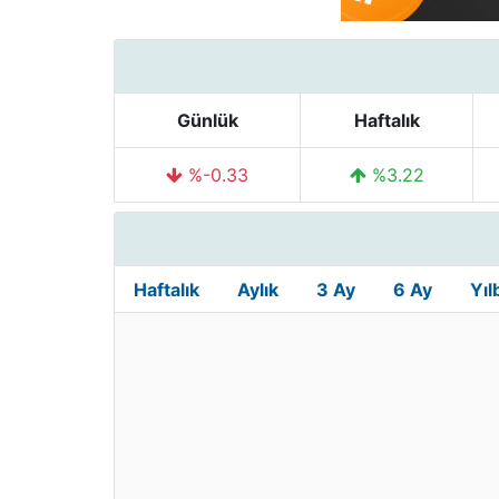
Günlük
Haftalık
%-0.33
%3.22
Haftalık
Aylık
3 Ay
6 Ay
Yıl