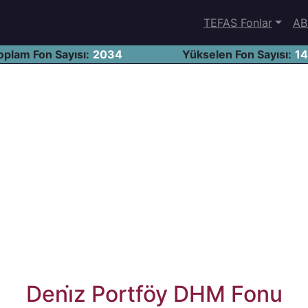
TEFAS Fonlar
AB
oplam Fon Sayısı:
2034
Yükselen Fon Sayısı:
1
Deni̇z Portföy DHM Fonu