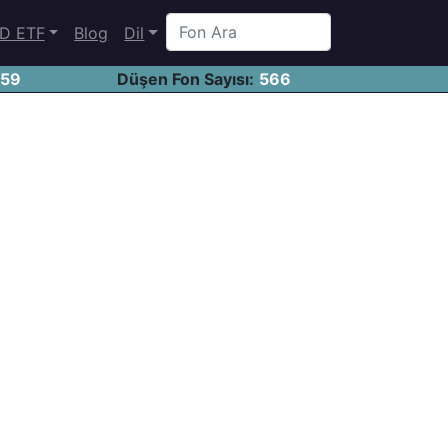
D ETF
Blog
Dil
459
Düşen Fon Sayısı:
566