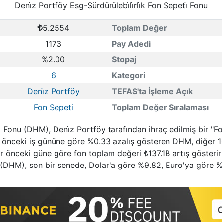
Deni̇z Portföy Esg-Sürdürülebi̇li̇rli̇k Fon Sepeti̇ Fonu
5.2554
Toplam Değer
1173
Pay Adedi
%2.00
Stopaj
6
Kategori
Deni̇z Portföy
TEFAS'ta İşleme Açık
Fon Sepeti
Toplam Değer Sıralaması
eti̇ Fonu (DHM), Deni̇z Portföy tarafından ihraç edilmiş bir "
r önceki iş gününe göre %0.33 azalış gösteren DHM, diğer 1
Bir önceki güne göre fon toplam değeri ₺137.1B artış gösterirk
onu (DHM), son bir senede, Dolar'a göre %9.82, Euro'ya göre %