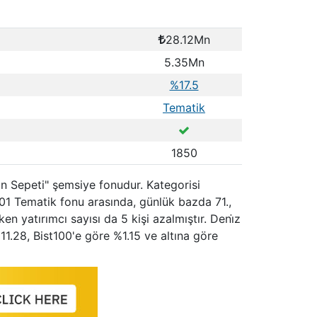
28.12Mn
5.35Mn
%17.5
Tematik
1850
Fon Sepeti" şemsiye fonudur. Kategorisi
01 Tematik fonu arasında, günlük bazda 71.,
en yatırımcı sayısı da 5 kişi azalmıştır. Deni̇z
11.28, Bist100'e göre %1.15 ve altına göre