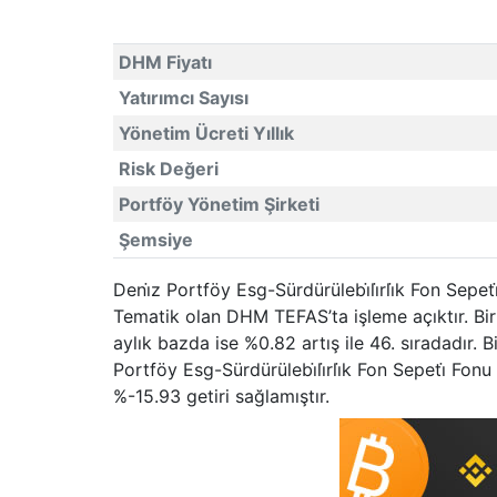
DHM Fiyatı
Yatırımcı Sayısı
Yönetim Ücreti Yıllık
Risk Değeri
Portföy Yönetim Şirketi
Şemsiye
Deni̇z Portföy Esg-Sürdürülebi̇li̇rli̇k Fon Sep
Tematik olan DHM TEFAS’ta işleme açıktır. Bi
aylık bazda ise %0.82 artış ile 46. sıradadır. 
Portföy Esg-Sürdürülebi̇li̇rli̇k Fon Sepeti̇ F
%-15.93 getiri sağlamıştır.