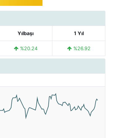
Yılbaşı
1 Yıl
%20.24
%26.92