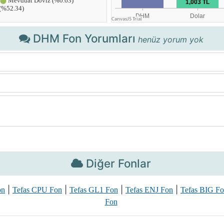
DHM Fon Yorumları
henüz yorum yok
Diğer Fonlar
|
|
|
|
on
Tefas CPU Fon
Tefas GL1 Fon
Tefas ENJ Fon
Tefas BIG F
Fon