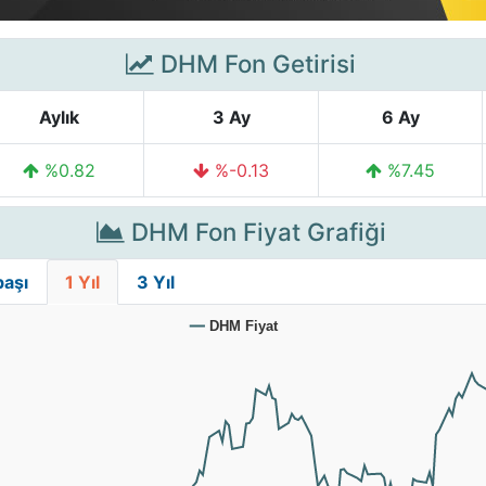
DHM Fon Getirisi
Aylık
3 Ay
6 Ay
%0.82
%-0.13
%7.45
DHM Fon Fiyat Grafiği
başı
1 Yıl
3 Yıl