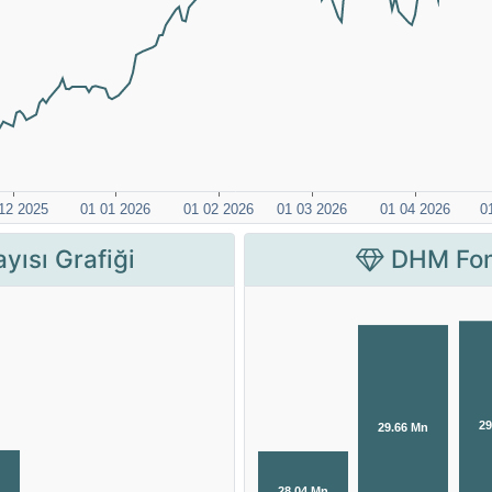
yısı Grafiği
DHM Fon 