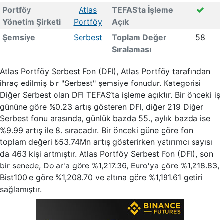
Portföy
Atlas
TEFAS'ta İşleme
Yönetim Şirketi
Portföy
Açık
Şemsiye
Serbest
Toplam Değer
58
Sıralaması
Atlas Portföy Serbest Fon (DFI), Atlas Portföy tarafından
ihraç edilmiş bir "Serbest" şemsiye fonudur. Kategorisi
Diğer Serbest olan DFI TEFAS’ta işleme açıktır. Bir önceki iş
gününe göre %0.23 artış gösteren DFI, diğer 219 Diğer
Serbest fonu arasında, günlük bazda 55., aylık bazda ise
%9.99 artış ile 8. sıradadır. Bir önceki güne göre fon
toplam değeri ₺53.74Mn artış gösterirken yatırımcı sayısı
da 463 kişi artmıştır. Atlas Portföy Serbest Fon (DFI), son
bir senede, Dolar'a göre %1,217.36, Euro'ya göre %1,218.83,
Bist100'e göre %1,208.70 ve altına göre %1,191.61 getiri
sağlamıştır.