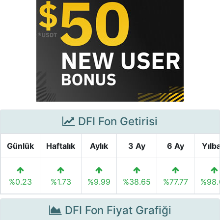
DFI Fon Getirisi
Günlük
Haftalık
Aylık
3 Ay
6 Ay
Yılba
%0.23
%1.73
%9.99
%38.65
%77.77
%98.
DFI Fon Fiyat Grafiği