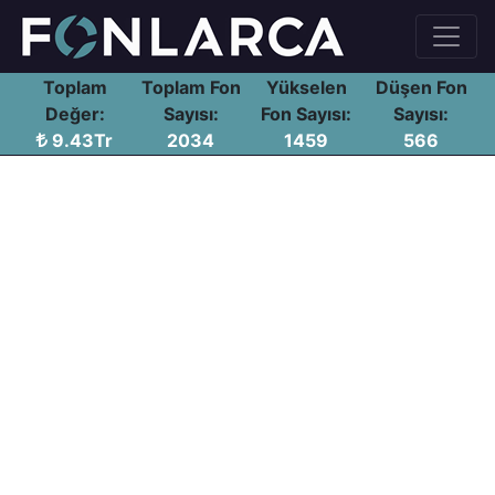
Toplam
Toplam Fon
Yükselen
Düşen Fon
Değer:
Sayısı:
Fon Sayısı:
Sayısı:
9.43Tr
2034
1459
566