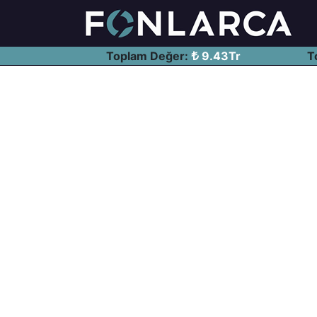
Toplam Değer:
9.43Tr
T