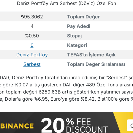
Deni̇z Portföy Artı Serbest (Dövi̇z) Özel Fon
95.3062
Toplam Değer
4
Pay Adedi
%0.50
Stopaj
0
Kategori
Deni̇z Portföy
TEFAS'ta İşleme Açık
Serbest
Toplam Değer Sıralaması
(DAI), Deni̇z Portföy tarafından ihraç edilmiş bir "Serbest" 
ne göre %0.07 artış gösteren DAI, diğer 489 Özel fonu arası
 fon toplam değeri ₺259.63B artış gösterirken yatırımcı sayıs
e, Dolar'a göre %6.95, Euro'ya göre %8.42, Bist100'e göre %