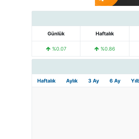
Günlük
Haftalık
%0.07
%0.86
Haftalık
Aylık
3 Ay
6 Ay
Yıl