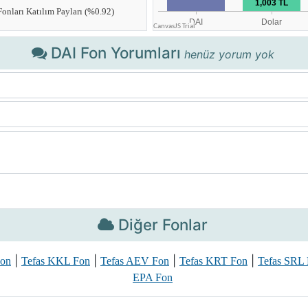
DAI Fon Yorumları
henüz yorum yok
Diğer Fonlar
|
|
|
|
Fon
Tefas KKL Fon
Tefas AEV Fon
Tefas KRT Fon
Tefas SRL
EPA Fon