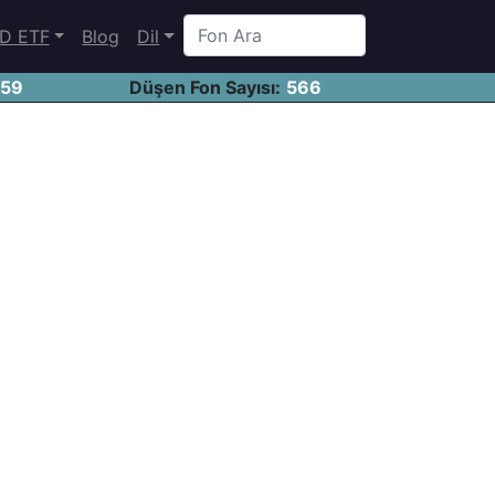
D ETF
Blog
Dil
459
Düşen Fon Sayısı:
566