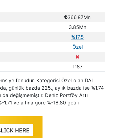
366.87Mn
3.85Mn
%17.5
Özel
1187
şemsiye fonudur. Kategorisi Özel olan DAI
nda, günlük bazda 225., aylık bazda ise %1.74
ı da değişmemiştir. Deni̇z Portföy Artı
-1.71 ve altına göre %-18.80 getiri