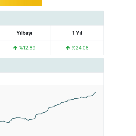
Yılbaşı
1 Yıl
%12.69
%24.06