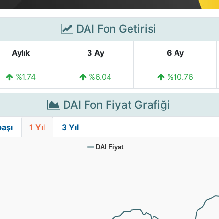
DAI Fon Getirisi
Aylık
3 Ay
6 Ay
%1.74
%6.04
%10.76
DAI Fon Fiyat Grafiği
başı
1 Yıl
3 Yıl