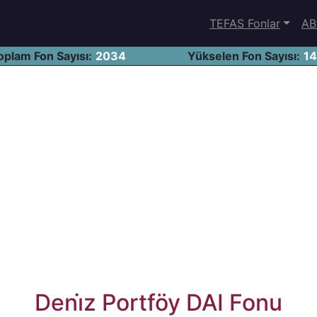
TEFAS Fonlar
AB
oplam Fon Sayısı:
2034
Yükselen Fon Sayısı:
1
Deni̇z Portföy DAI Fonu