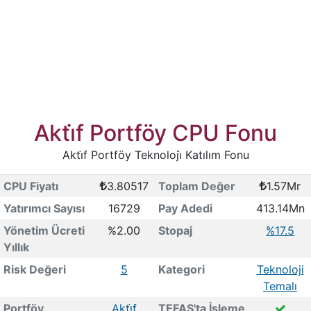
Akti̇f Portföy CPU Fonu
Akti̇f Portföy Teknoloji̇ Katılım Fonu
CPU Fiyatı
3.80517
Toplam Değer
1.57Mr
Yatırımcı Sayısı
16729
Pay Adedi
413.14Mn
Yönetim Ücreti
%2.00
Stopaj
%17.5
Yıllık
Risk Değeri
5
Kategori
Teknoloji
Temalı
Portföy
Akti̇f
TEFAS'ta İşleme