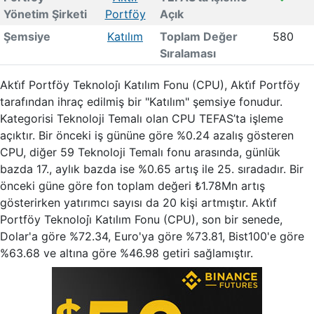
Yönetim Şirketi
Portföy
Açık
Şemsiye
Katılım
Toplam Değer
580
Sıralaması
Akti̇f Portföy Teknoloji̇ Katılım Fonu (CPU), Akti̇f Portföy
tarafından ihraç edilmiş bir "Katılım" şemsiye fonudur.
Kategorisi Teknoloji Temalı olan CPU TEFAS’ta işleme
açıktır. Bir önceki iş gününe göre %0.24 azalış gösteren
CPU, diğer 59 Teknoloji Temalı fonu arasında, günlük
bazda 17., aylık bazda ise %0.65 artış ile 25. sıradadır. Bir
önceki güne göre fon toplam değeri ₺1.78Mn artış
gösterirken yatırımcı sayısı da 20 kişi artmıştır. Akti̇f
Portföy Teknoloji̇ Katılım Fonu (CPU), son bir senede,
Dolar'a göre %72.34, Euro'ya göre %73.81, Bist100'e göre
%63.68 ve altına göre %46.98 getiri sağlamıştır.