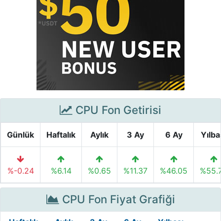
CPU Fon Getirisi
Günlük
Haftalık
Aylık
3 Ay
6 Ay
Yılba
%-0.24
%6.14
%0.65
%11.37
%46.05
%55.
CPU Fon Fiyat Grafiği