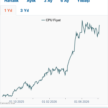
Haftalık
Aylık
3 Ay
6 Ay
Yılbaşı
1 Yıl
3 Yıl