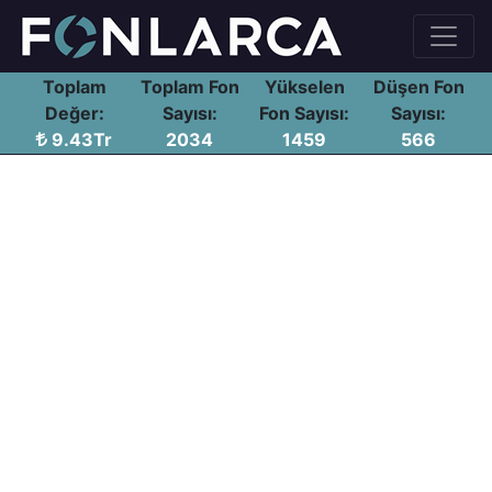
Toplam
Toplam Fon
Yükselen
Düşen Fon
Değer:
Sayısı:
Fon Sayısı:
Sayısı:
9.43Tr
2034
1459
566