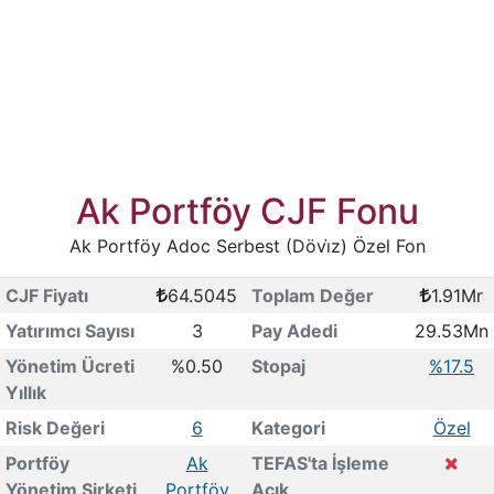
Ak Portföy CJF Fonu
Ak Portföy Adoc Serbest (Dövi̇z) Özel Fon
CJF Fiyatı
64.5045
Toplam Değer
1.91Mr
Yatırımcı Sayısı
3
Pay Adedi
29.53Mn
Yönetim Ücreti
%0.50
Stopaj
%17.5
Yıllık
Risk Değeri
6
Kategori
Özel
Portföy
Ak
TEFAS'ta İşleme
Yönetim Şirketi
Portföy
Açık