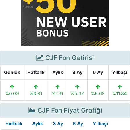
CJF Fon Getirisi
Günlük
Haftalık
Aylık
3 Ay
6 Ay
Yılbaşı
%0.09
%0.81
%1.31
%5.37
%9.62
%11.84
CJF Fon Fiyat Grafiği
Haftalık
Aylık
3 Ay
6 Ay
Yılbaşı