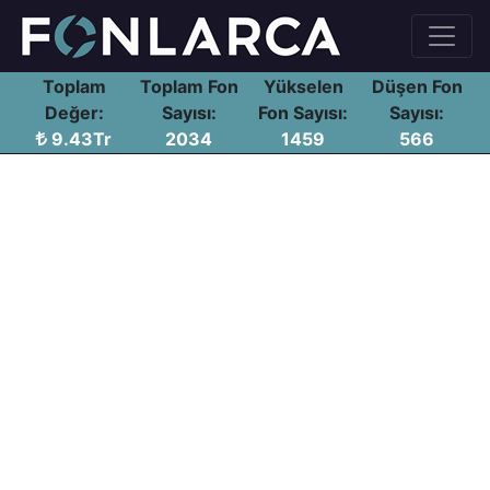
Toplam
Toplam Fon
Yükselen
Düşen Fon
Değer:
Sayısı:
Fon Sayısı:
Sayısı:
9.43Tr
2034
1459
566