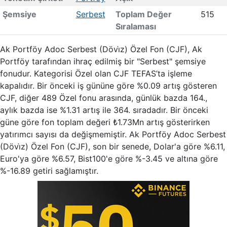
Şemsiye
Serbest
Toplam Değer
515
Sıralaması
Ak Portföy Adoc Serbest (Dövi̇z) Özel Fon (CJF), Ak
Portföy tarafından ihraç edilmiş bir "Serbest" şemsiye
fonudur. Kategorisi Özel olan CJF TEFAS’ta işleme
kapalıdır. Bir önceki iş gününe göre %0.09 artış gösteren
CJF, diğer 489 Özel fonu arasında, günlük bazda 164.,
aylık bazda ise %1.31 artış ile 364. sıradadır. Bir önceki
güne göre fon toplam değeri ₺1.73Mn artış gösterirken
yatırımcı sayısı da değişmemiştir. Ak Portföy Adoc Serbest
(Dövi̇z) Özel Fon (CJF), son bir senede, Dolar'a göre %6.11,
Euro'ya göre %6.57, Bist100'e göre %-3.45 ve altına göre
%-16.89 getiri sağlamıştır.