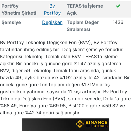
Portföy
Bv
TEFAS'ta İşleme
Yönetim Şirketi
Portföy
Açık
Şemsiye
Değişken
Toplam Değer
1436
Sıralaması
Bv Portföy Teknoloji̇ Deği̇şken Fon (BVV), Bv Portföy
tarafından ihraç edilmiş bir "Değişken" şemsiye fonudur.
Kategorisi Teknoloji Temalı olan BVV TEFAS’ta işleme
açıktır. Bir önceki iş gününe göre %1.47 azalış gösteren
BVV, diğer 59 Teknoloji Temalı fonu arasında, günlük
bazda 49., aylık bazda ise %1.92 azalış ile 42. sıradadır. Bir
önceki güne göre fon toplam değeri ₺1.71Mn artış
gösterirken yatırımcı sayısı da 11 kişi artmıştır. Bv Portföy
Teknoloji̇ Deği̇şken Fon (BVV), son bir senede, Dolar'a göre
%68.49, Euro'ya göre %69.95, Bist100'e göre %59.82 ve
altına göre %42.74 getiri sağlamıştır.