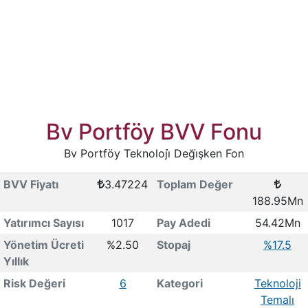
Bv Portföy BVV Fonu
Bv Portföy Teknoloji̇ Deği̇şken Fon
BVV Fiyatı
3.47224
Toplam Değer
188.95Mn
Yatırımcı Sayısı
1017
Pay Adedi
54.42Mn
Yönetim Ücreti
%2.50
Stopaj
%17.5
Yıllık
Risk Değeri
6
Kategori
Teknoloji
Temalı