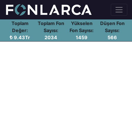
Toplam
Toplam Fon
Yükselen
Düşen Fon
Değer:
Sayısı:
Fon Sayısı:
Sayısı:
9.43Tr
2034
1459
566