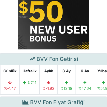
BVV Fon Getirisi
Günlük
Haftalık
Aylık
3 Ay
6 Ay
Yılba
%7.11
%-1.47
%-1.92
%12.18
%47.64
%51.
BVV Fon Fiyat Grafiği