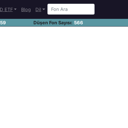
D ETF
Blog
Dil
459
Düşen Fon Sayısı:
566