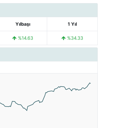
Yılbaşı
1 Yıl
%14.63
%34.33