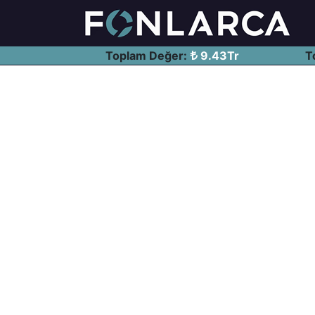
Toplam Değer:
9.43Tr
T