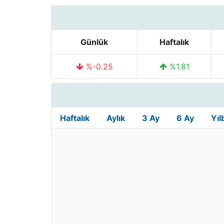
Günlük
Haftalık
%-0.25
%1.81
Haftalık
Aylık
3 Ay
6 Ay
Yıl