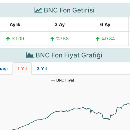
BNC Fon Getirisi
Aylık
3 Ay
6 Ay
%1.09
%7.58
%9.84
BNC Fon Fiyat Grafiği
başı
1 Yıl
3 Yıl