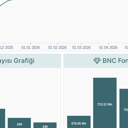
yısı Grafiği
BNC Fon 