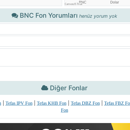
BNC Fon Yorumları
henüz yorum yok
Diğer Fonlar
|
|
|
|
n
Tefas IPV Fon
Tefas KHB Fon
Tefas DBZ Fon
Tefas FBZ F
Fon