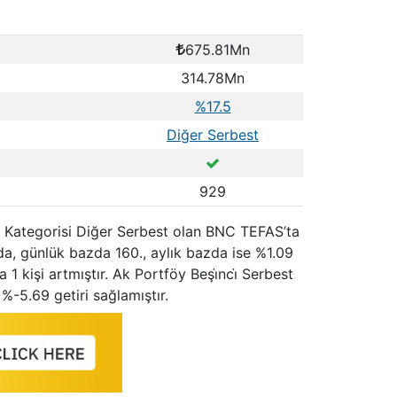
675.81Mn
314.78Mn
%17.5
Diğer Serbest
929
r. Kategorisi Diğer Serbest olan BNC TEFAS’ta
da, günlük bazda 160., aylık bazda ise %1.09
 1 kişi artmıştır. Ak Portföy Beşi̇nci̇ Serbest
%-5.69 getiri sağlamıştır.