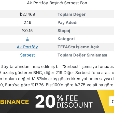
Ak Portföy Beşi̇nci̇ Serbest Fon
2.1469
Toplam Değer
246
Pay Adedi
%0.15
Stopaj
4
Kategori
Ak Portföy
TEFAS'ta İşleme Açık
Serbest
Toplam Değer Sıralaması
rtföy tarafından ihraç edilmiş bir "Serbest" şemsiye fonudu
25 azalış gösteren BNC, diğer 219 Diğer Serbest fonu arasın
on toplam değeri ₺1.67Mn artış gösterirken yatırımcı sayısı da
, Euro'ya göre %17.76, Bist100'e göre %7.75 ve altına göre 