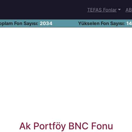
TEFAS Fonlar
AB
oplam Fon Sayısı:
2034
Yükselen Fon Sayısı:
1
Ak Portföy BNC Fonu