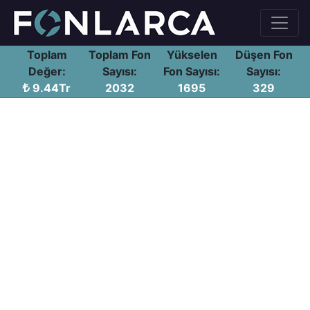
Toplam
Toplam Fon
Yükselen
Düşen Fon
Değer:
Sayısı:
Fon Sayısı:
Sayısı:
9.44Tr
2032
1695
329