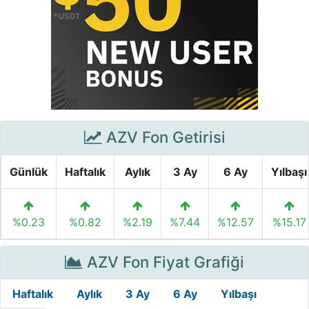
AZV Fon Getirisi
Günlük
Haftalık
Aylık
3 Ay
6 Ay
Yılbaşı
%0.23
%0.82
%2.19
%7.44
%12.57
%15.17
AZV Fon Fiyat Grafiği
Haftalık
Aylık
3 Ay
6 Ay
Yılbaşı