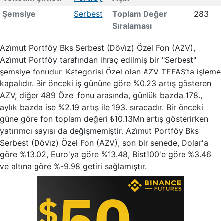
Şemsiye
Serbest
Toplam Değer
283
Sıralaması
Azi̇mut Portföy Bks Serbest (Dövi̇z) Özel Fon (AZV),
Azi̇mut Portföy tarafından ihraç edilmiş bir "Serbest"
şemsiye fonudur. Kategorisi Özel olan AZV TEFAS’ta işleme
kapalıdır. Bir önceki iş gününe göre %0.23 artış gösteren
AZV, diğer 489 Özel fonu arasında, günlük bazda 178.,
aylık bazda ise %2.19 artış ile 193. sıradadır. Bir önceki
güne göre fon toplam değeri ₺10.13Mn artış gösterirken
yatırımcı sayısı da değişmemiştir. Azi̇mut Portföy Bks
Serbest (Dövi̇z) Özel Fon (AZV), son bir senede, Dolar'a
göre %13.02, Euro'ya göre %13.48, Bist100'e göre %3.46
ve altına göre %-9.98 getiri sağlamıştır.