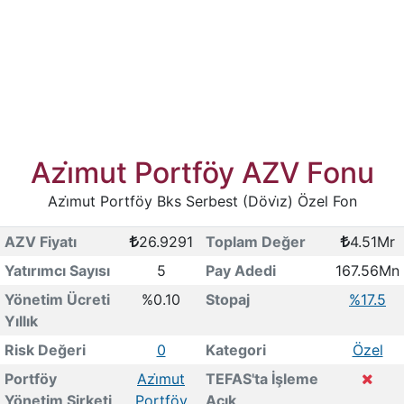
Azi̇mut Portföy AZV Fonu
Azi̇mut Portföy Bks Serbest (Dövi̇z) Özel Fon
AZV Fiyatı
26.9291
Toplam Değer
4.51Mr
Yatırımcı Sayısı
5
Pay Adedi
167.56Mn
Yönetim Ücreti
%0.10
Stopaj
%17.5
Yıllık
Risk Değeri
0
Kategori
Özel
Portföy
Azi̇mut
TEFAS'ta İşleme
Yönetim Şirketi
Portföy
Açık