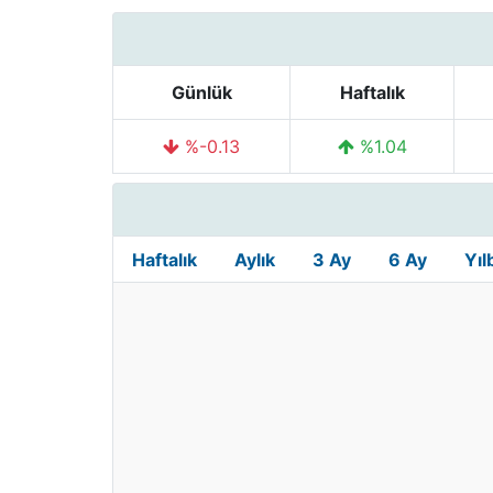
Günlük
Haftalık
%-0.13
%1.04
Haftalık
Aylık
3 Ay
6 Ay
Yıl