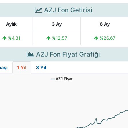
AZJ Fon Getirisi
Aylık
3 Ay
6 Ay
%4.31
%12.57
%26.67
AZJ Fon Fiyat Grafiği
başı
1 Yıl
3 Yıl