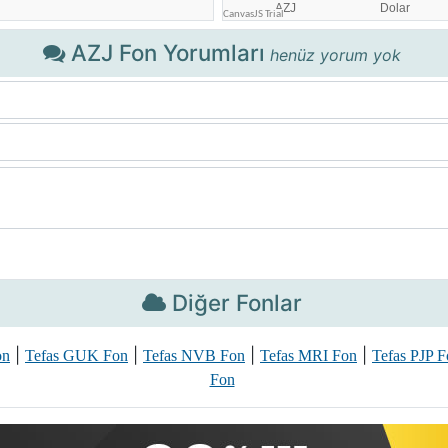
AZJ Fon Yorumları
henüz yorum yok
Diğer Fonlar
|
|
|
|
on
Tefas GUK Fon
Tefas NVB Fon
Tefas MRI Fon
Tefas PJP 
Fon