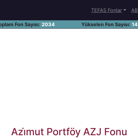
TEFAS Fonlar
AB
oplam Fon Sayısı:
2034
Yükselen Fon Sayısı:
1
Azi̇mut Portföy AZJ Fonu