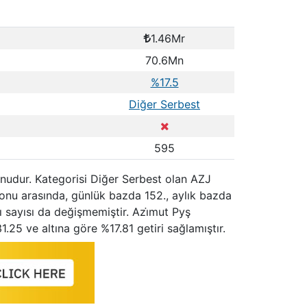
1.46Mr
70.6Mn
%17.5
Diğer Serbest
595
fonudur. Kategorisi Diğer Serbest olan AZJ
fonu arasında, günlük bazda 152., aylık bazda
ı sayısı da değişmemiştir. Azi̇mut Pyş
.25 ve altına göre %17.81 getiri sağlamıştır.