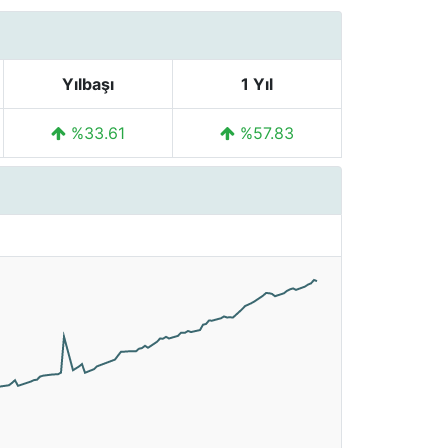
Yılbaşı
1 Yıl
%33.61
%57.83