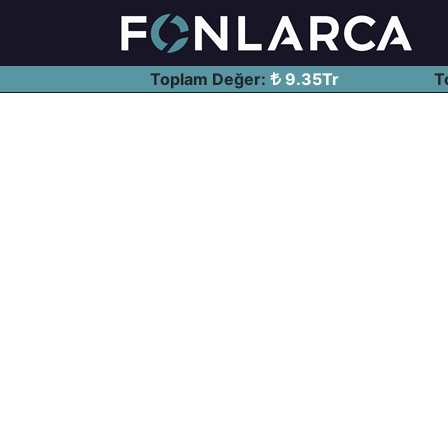
Toplam Değer:
9.35Tr
T