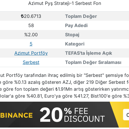
Azi̇mut Pyş Strateji̇-1 Serbest Fon
20.6713
Toplam Değer
58
Pay Adedi
%2.00
Stopaj
5
Kategori
Azi̇mut Portföy
TEFAS'ta İşleme Açık
Serbest
Toplam Değer Sıralaması
̇mut Portföy tarafından ihraç edilmiş bir "Serbest" şemsiye 
ne göre %0.13 azalış gösteren AZJ, diğer 219 Diğer Serbest 
üne göre fon toplam değeri ₺1.91Mn artış gösterirken yatırımc
 Dolar'a göre %40.81, Euro'ya göre %41.27, Bist100'e göre %31