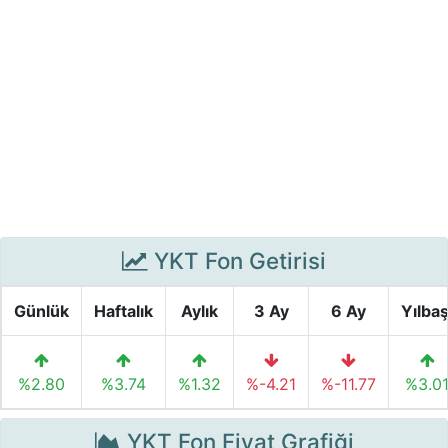
YKT Fon Getirisi
Günlük
Haftalık
Aylık
3 Ay
6 Ay
Yılbaş
%2.80
%3.74
%1.32
%-4.21
%-11.77
%3.0
YKT Fon Fiyat Grafiği