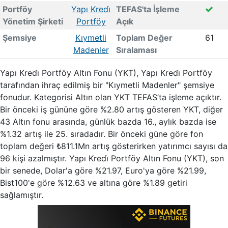
Portföy
Yapı Kredi̇
TEFAS'ta İşleme
Yönetim Şirketi
Portföy
Açık
Şemsiye
Kıymetli
Toplam Değer
61
Madenler
Sıralaması
Yapı Kredi̇ Portföy Altın Fonu (YKT), Yapı Kredi̇ Portföy
tarafından ihraç edilmiş bir "Kıymetli Madenler" şemsiye
fonudur. Kategorisi Altın olan YKT TEFAS’ta işleme açıktır.
Bir önceki iş gününe göre %2.80 artış gösteren YKT, diğer
43 Altın fonu arasında, günlük bazda 16., aylık bazda ise
%1.32 artış ile 25. sıradadır. Bir önceki güne göre fon
toplam değeri ₺811.1Mn artış gösterirken yatırımcı sayısı da
96 kişi azalmıştır. Yapı Kredi̇ Portföy Altın Fonu (YKT), son
bir senede, Dolar'a göre %21.97, Euro'ya göre %21.99,
Bist100'e göre %12.63 ve altına göre %1.89 getiri
sağlamıştır.