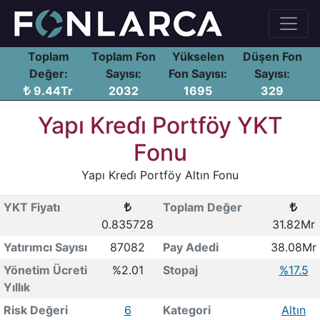
Toplam
Toplam Fon
Yükselen
Düşen Fon
Değer:
Sayısı:
Fon Sayısı:
Sayısı:
9.44Tr
2032
1695
329
Yapı Kredi̇ Portföy YKT
Fonu
Yapı Kredi̇ Portföy Altın Fonu
YKT Fiyatı
Toplam Değer
0.835728
31.82Mr
Yatırımcı Sayısı
87082
Pay Adedi
38.08Mr
Yönetim Ücreti
%2.01
Stopaj
%17.5
Yıllık
Risk Değeri
6
Kategori
Altın