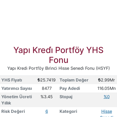
Yapı Kredi̇ Portföy YHS
Fonu
Yapı Kredi̇ Portföy Bi̇ri̇nci̇ Hi̇sse Senedi̇ Fonu (HSYF)
YHS Fiyatı
25.7419
Toplam Değer
2.99Mr
Yatırımcı Sayısı
8477
Pay Adedi
116.05Mn
Yönetim Ücreti
%3.45
Stopaj
%0
Yıllık
Risk Değeri
6
Kategori
Hisse