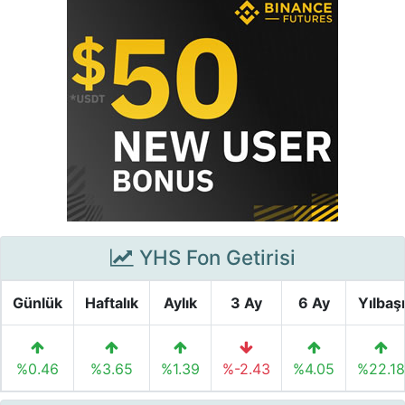
YHS Fon Getirisi
Günlük
Haftalık
Aylık
3 Ay
6 Ay
Yılbaşı
%0.46
%3.65
%1.39
%-2.43
%4.05
%22.18