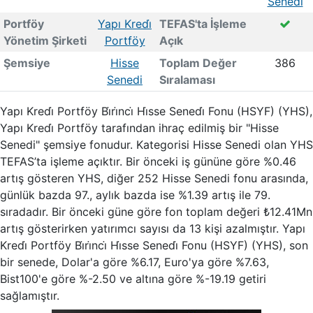
Senedi
Portföy
Yapı Kredi̇
TEFAS'ta İşleme
Yönetim Şirketi
Portföy
Açık
Şemsiye
Hisse
Toplam Değer
386
Senedi
Sıralaması
Yapı Kredi̇ Portföy Bi̇ri̇nci̇ Hi̇sse Senedi̇ Fonu (HSYF) (YHS),
Yapı Kredi̇ Portföy tarafından ihraç edilmiş bir "Hisse
Senedi" şemsiye fonudur. Kategorisi Hisse Senedi olan YHS
TEFAS’ta işleme açıktır. Bir önceki iş gününe göre %0.46
artış gösteren YHS, diğer 252 Hisse Senedi fonu arasında,
günlük bazda 97., aylık bazda ise %1.39 artış ile 79.
sıradadır. Bir önceki güne göre fon toplam değeri ₺12.41Mn
artış gösterirken yatırımcı sayısı da 13 kişi azalmıştır. Yapı
Kredi̇ Portföy Bi̇ri̇nci̇ Hi̇sse Senedi̇ Fonu (HSYF) (YHS), son
bir senede, Dolar'a göre %6.17, Euro'ya göre %7.63,
Bist100'e göre %-2.50 ve altına göre %-19.19 getiri
sağlamıştır.