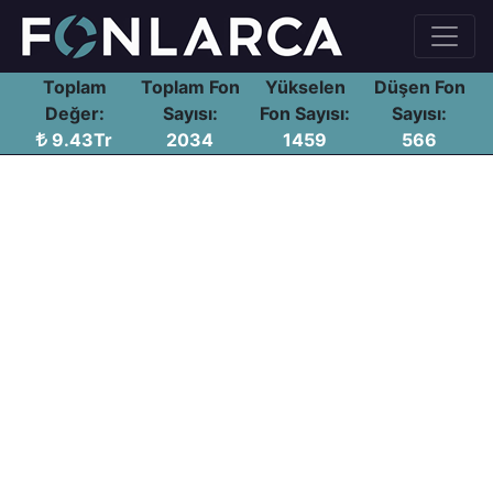
Toplam
Toplam Fon
Yükselen
Düşen Fon
Değer:
Sayısı:
Fon Sayısı:
Sayısı:
9.43Tr
2034
1459
566