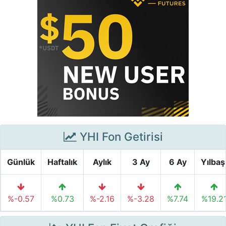
YHI Fon Getirisi
Günlük
Haftalık
Aylık
3 Ay
6 Ay
Yılbaş
%-0.57
%0.73
%-2.16
%-3.28
%7.74
%19.2