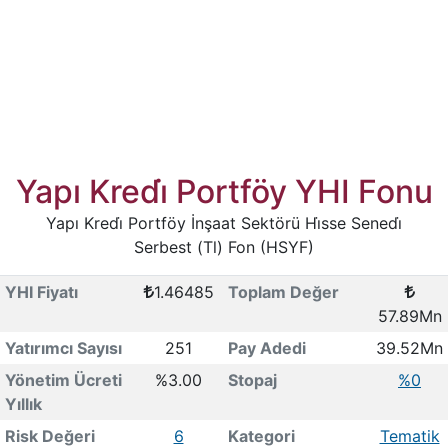
Yapı Kredi̇ Portföy YHI Fonu
Yapı Kredi̇ Portföy İnşaat Sektörü Hi̇sse Senedi̇
Serbest (Tl) Fon (HSYF)
YHI Fiyatı
1.46485
Toplam Değer
57.89Mn
Yatırımcı Sayısı
251
Pay Adedi
39.52Mn
Yönetim Ücreti
%3.00
Stopaj
%0
Yıllık
Risk Değeri
6
Kategori
Tematik