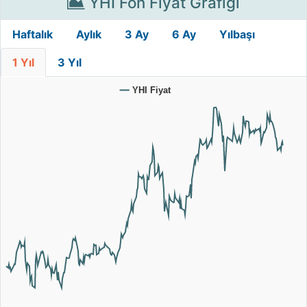
YHI Fon Fiyat Grafiği
Haftalık
Aylık
3 Ay
6 Ay
Yılbaşı
1 Yıl
3 Yıl