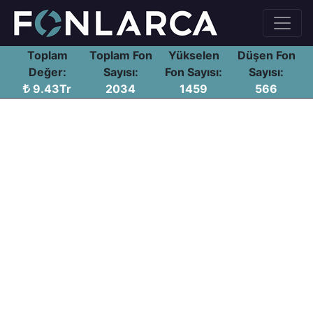
Toplam
Toplam Fon
Yükselen
Düşen Fon
Değer:
Sayısı:
Fon Sayısı:
Sayısı:
9.43Tr
2034
1459
566