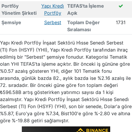
Portföy
Yapı Kredi̇
TEFAS'ta İşleme
Yönetim Şirketi
Portföy
Açık
Şemsiye
Serbest
Toplam Değer
1731
Sıralaması
Yapı Kredi̇ Portföy İnşaat Sektörü Hi̇sse Senedi̇ Serbest
(Tl) Fon (HSYF) (YHI), Yapı Kredi̇ Portföy tarafından ihraç
edilmiş bir "Serbest" şemsiye fonudur. Kategorisi Tematik
olan YHI TEFAS’ta işleme açıktır. Bir önceki iş gününe göre
%0.57 azalış gösteren YHI, diğer 101 Tematik fonu
arasında, günlük bazda 82., aylık bazda ise %2.16 azalış ile
72. sıradadır. Bir önceki güne göre fon toplam değeri
₺596.58B artış gösterirken yatırımcı sayısı da 1 kişi
azalmıştır. Yapı Kredi̇ Portföy İnşaat Sektörü Hi̇sse Senedi̇
Serbest (Tl) Fon (HSYF) (YHI), son bir senede, Dolar'a göre
%5.87, Euro'ya göre %7.34, Bist100'e göre %-2.80 ve altına
göre %-19.88 getiri sağlamıştır.