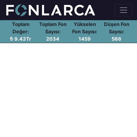
Toplam
Toplam Fon
Yükselen
Düşen Fon
Değer:
Sayısı:
Fon Sayısı:
Sayısı:
9.43Tr
2034
1459
566