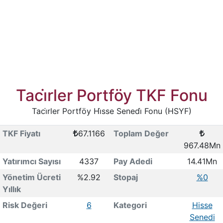
Taci̇rler Portföy TKF Fonu
Taci̇rler Portföy Hi̇sse Senedi̇ Fonu (HSYF)
TKF Fiyatı
67.1166
Toplam Değer
967.48Mn
Yatırımcı Sayısı
4337
Pay Adedi
14.41Mn
Yönetim Ücreti
%2.92
Stopaj
%0
Yıllık
Risk Değeri
6
Kategori
Hisse
Senedi