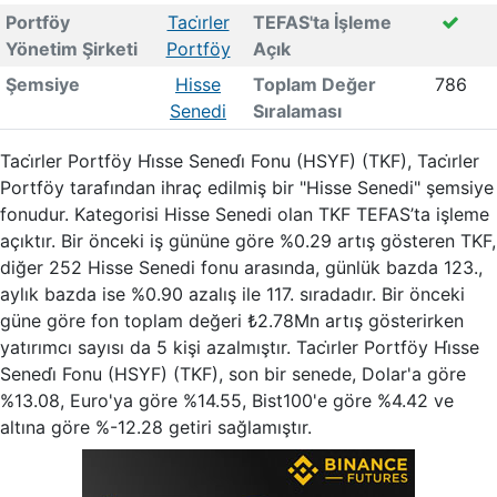
Portföy
Taci̇rler
TEFAS'ta İşleme
Yönetim Şirketi
Portföy
Açık
Şemsiye
Hisse
Toplam Değer
786
Senedi
Sıralaması
Taci̇rler Portföy Hi̇sse Senedi̇ Fonu (HSYF) (TKF), Taci̇rler
Portföy tarafından ihraç edilmiş bir "Hisse Senedi" şemsiye
fonudur. Kategorisi Hisse Senedi olan TKF TEFAS’ta işleme
açıktır. Bir önceki iş gününe göre %0.29 artış gösteren TKF,
diğer 252 Hisse Senedi fonu arasında, günlük bazda 123.,
aylık bazda ise %0.90 azalış ile 117. sıradadır. Bir önceki
güne göre fon toplam değeri ₺2.78Mn artış gösterirken
yatırımcı sayısı da 5 kişi azalmıştır. Taci̇rler Portföy Hi̇sse
Senedi̇ Fonu (HSYF) (TKF), son bir senede, Dolar'a göre
%13.08, Euro'ya göre %14.55, Bist100'e göre %4.42 ve
altına göre %-12.28 getiri sağlamıştır.