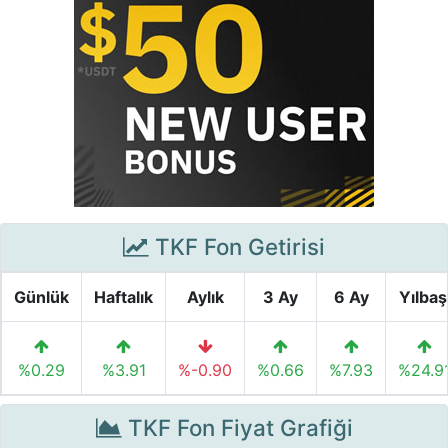
TKF Fon Getirisi
Günlük
Haftalık
Aylık
3 Ay
6 Ay
Yılbaş
%0.29
%3.91
%-0.90
%0.66
%7.93
%24.9
TKF Fon Fiyat Grafiği