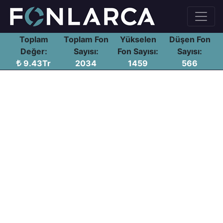
Toplam
Toplam Fon
Yükselen
Düşen Fon
Değer:
Sayısı:
Fon Sayısı:
Sayısı:
9.43Tr
2034
1459
566