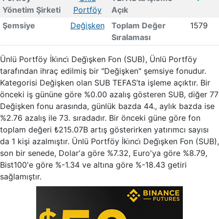
Yönetim Şirketi
Portföy
Açık
Şemsiye
Değişken
Toplam Değer
1579
Sıralaması
Ünlü Portföy İki̇nci̇ Deği̇şken Fon (SUB), Ünlü Portföy
tarafından ihraç edilmiş bir "Değişken" şemsiye fonudur.
Kategorisi Değişken olan SUB TEFAS’ta işleme açıktır. Bir
önceki iş gününe göre %0.00 azalış gösteren SUB, diğer 77
Değişken fonu arasında, günlük bazda 44., aylık bazda ise
%2.76 azalış ile 73. sıradadır. Bir önceki güne göre fon
toplam değeri ₺215.07B artış gösterirken yatırımcı sayısı
da 1 kişi azalmıştır. Ünlü Portföy İki̇nci̇ Deği̇şken Fon (SUB),
son bir senede, Dolar'a göre %7.32, Euro'ya göre %8.79,
Bist100'e göre %-1.34 ve altına göre %-18.43 getiri
sağlamıştır.