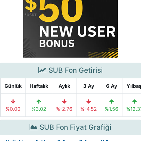
SUB Fon Getirisi
Günlük
Haftalık
Aylık
3 Ay
6 Ay
Yılbaş
%0.00
%3.02
%-2.76
%-4.52
%1.56
%12.3
SUB Fon Fiyat Grafiği