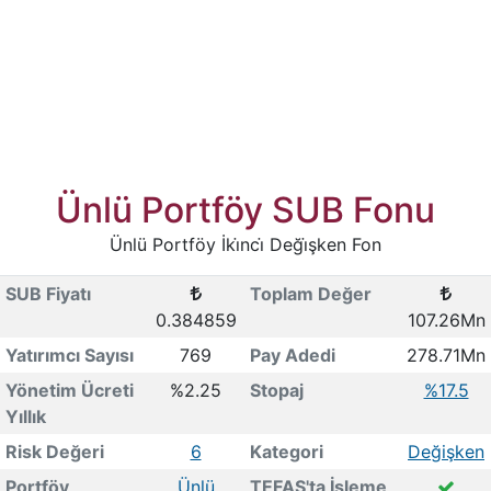
Ünlü Portföy SUB Fonu
Ünlü Portföy İki̇nci̇ Deği̇şken Fon
SUB Fiyatı
Toplam Değer
0.384859
107.26Mn
Yatırımcı Sayısı
769
Pay Adedi
278.71Mn
Yönetim Ücreti
%2.25
Stopaj
%17.5
Yıllık
Risk Değeri
6
Kategori
Değişken
Portföy
Ünlü
TEFAS'ta İşleme