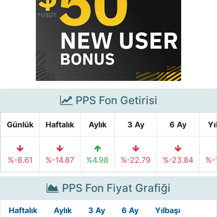
PPS Fon Getirisi
Günlük
Haftalık
Aylık
3 Ay
6 Ay
Yı
%-8.61
%-14.87
%4.98
%-22.79
%-23.84
%-
PPS Fon Fiyat Grafiği
Haftalık
Aylık
3 Ay
6 Ay
Yılbaşı