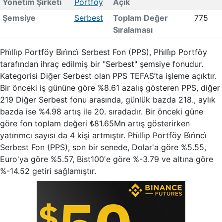
Yönetim Şirketi
Portföy
Açık
Şemsiye
Serbest
Toplam Değer
775
Sıralaması
Phi̇lli̇p Portföy Bi̇ri̇nci̇ Serbest Fon (PPS), Phi̇lli̇p Portföy
tarafından ihraç edilmiş bir "Serbest" şemsiye fonudur.
Kategorisi Diğer Serbest olan PPS TEFAS’ta işleme açıktır.
Bir önceki iş gününe göre %8.61 azalış gösteren PPS, diğer
219 Diğer Serbest fonu arasında, günlük bazda 218., aylık
bazda ise %4.98 artış ile 20. sıradadır. Bir önceki güne
göre fon toplam değeri ₺81.65Mn artış gösterirken
yatırımcı sayısı da 4 kişi artmıştır. Phi̇lli̇p Portföy Bi̇ri̇nci̇
Serbest Fon (PPS), son bir senede, Dolar'a göre %5.55,
Euro'ya göre %5.57, Bist100'e göre %-3.79 ve altına göre
%-14.52 getiri sağlamıştır.