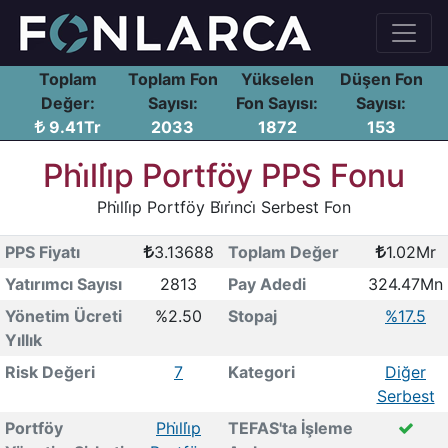
Toplam
Toplam Fon
Yükselen
Düşen Fon
Değer:
Sayısı:
Fon Sayısı:
Sayısı:
9.41Tr
2033
1872
153
Phi̇lli̇p Portföy PPS Fonu
Phi̇lli̇p Portföy Bi̇ri̇nci̇ Serbest Fon
PPS Fiyatı
3.13688
Toplam Değer
1.02Mr
Yatırımcı Sayısı
2813
Pay Adedi
324.47Mn
Yönetim Ücreti
%2.50
Stopaj
%17.5
Yıllık
Risk Değeri
7
Kategori
Diğer
Serbest
Portföy
Phi̇lli̇p
TEFAS'ta İşleme