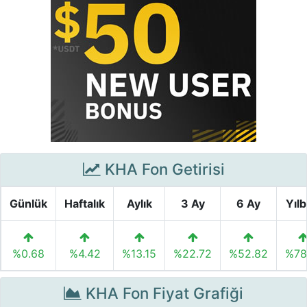
KHA Fon Getirisi
Günlük
Haftalık
Aylık
3 Ay
6 Ay
Yılb
%0.68
%4.42
%13.15
%22.72
%52.82
%78
KHA Fon Fiyat Grafiği