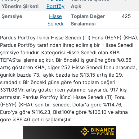
Yönetim Şirketi
Portföy
Açık
Şemsiye
Hisse
Toplam Değer
425
Senedi
Sıralaması
Pardus Portföy İki̇nci̇ Hi̇sse Senedi̇ (Tl) Fonu (HSYF) (KHA),
Pardus Portföy tarafından ihraç edilmiş bir "Hisse Senedi"
şemsiye fonudur. Kategorisi Hisse Senedi olan KHA
TEFAS’ta işleme açıktır. Bir önceki iş gününe göre %0.68
artış gösteren KHA, diğer 252 Hisse Senedi fonu arasında,
günlük bazda 73., aylık bazda ise %13.15 artış ile 29.
sıradadır. Bir önceki güne göre fon toplam değeri
₺311.08Mn artış gösterirken yatırımcı sayısı da 917 kişi
artmıştır. Pardus Portföy İki̇nci̇ Hi̇sse Senedi̇ (Tl) Fonu
(HSYF) (KHA), son bir senede, Dolar'a göre %114.76,
Euro'ya göre %116.23, Bist100'e göre %106.10 ve altına
göre %89.40 getiri sağlamıştır.