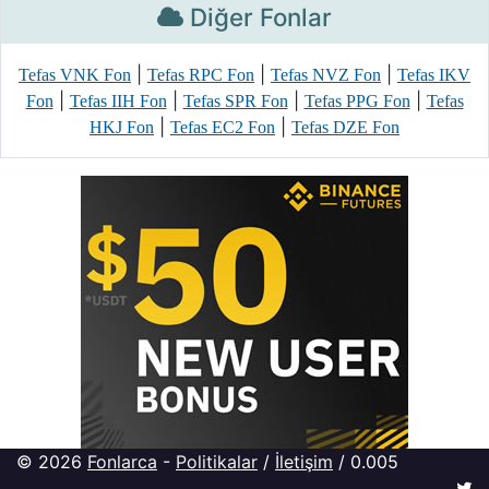
Diğer Fonlar
|
|
|
Tefas VNK Fon
Tefas RPC Fon
Tefas NVZ Fon
Tefas IKV
|
|
|
|
Fon
Tefas IIH Fon
Tefas SPR Fon
Tefas PPG Fon
Tefas
|
|
HKJ Fon
Tefas EC2 Fon
Tefas DZE Fon
© 2026
Fonlarca
-
Politikalar
/
İletişim
/ 0.005