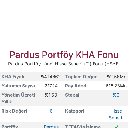
Pardus Portföy KHA Fonu
Pardus Portföy İki̇nci̇ Hi̇sse Senedi̇ (Tl) Fonu (HSYF)
KHA Fiyatı
4.14662
Toplam Değer
2.56Mr
Yatırımcı Sayısı
21724
Pay Adedi
616.23Mn
Yönetim Ücreti
%1.50
Stopaj
%0
Yıllık
Risk Değeri
6
Kategori
Hisse
Senedi
Portföy
Pardus
TEFAS'ta İşleme