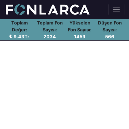
Toplam
Toplam Fon
Yükselen
Düşen Fon
Değer:
Sayısı:
Fon Sayısı:
Sayısı:
9.43Tr
2034
1459
566