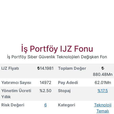
İş Portföy IJZ Fonu
İş Portföy Si̇ber Güvenli̇k Teknoloji̇leri̇ Deği̇şken Fon
IJZ Fiyatı
14.1981
Toplam Değer
880.48Mn
Yatırımcı Sayısı
14972
Pay Adedi
62.01Mn
Yönetim Ücreti
%2.50
Stopaj
%17.5
Yıllık
Risk Değeri
6
Kategori
Teknoloji
Temalı