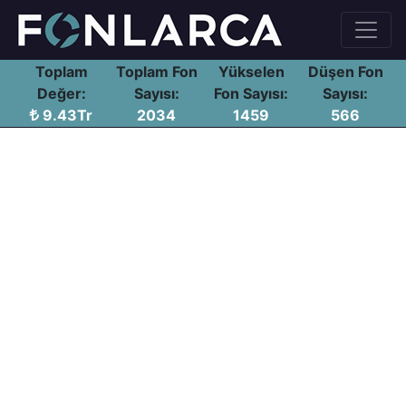
Toplam
Toplam Fon
Yükselen
Düşen Fon
Değer:
Sayısı:
Fon Sayısı:
Sayısı:
9.43Tr
2034
1459
566