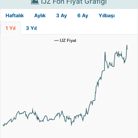
IJZ Fon Fiyat Grafiği
Haftalık
Aylık
3 Ay
6 Ay
Yılbaşı
1 Yıl
3 Yıl