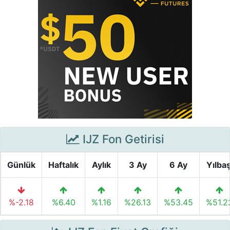
IJZ Fon Getirisi
Günlük
Haftalık
Aylık
3 Ay
6 Ay
Yılbaş
%-2.18
%6.40
%1.16
%26.13
%53.45
%51.2