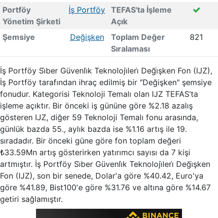
Portföy
İş Portföy
TEFAS'ta İşleme
Yönetim Şirketi
Açık
Şemsiye
Değişken
Toplam Değer
821
Sıralaması
İş Portföy Si̇ber Güvenli̇k Teknoloji̇leri̇ Deği̇şken Fon (IJZ),
İş Portföy tarafından ihraç edilmiş bir "Değişken" şemsiye
fonudur. Kategorisi Teknoloji Temalı olan IJZ TEFAS’ta
işleme açıktır. Bir önceki iş gününe göre %2.18 azalış
gösteren IJZ, diğer 59 Teknoloji Temalı fonu arasında,
günlük bazda 55., aylık bazda ise %1.16 artış ile 19.
sıradadır. Bir önceki güne göre fon toplam değeri
₺33.59Mn artış gösterirken yatırımcı sayısı da 7 kişi
artmıştır. İş Portföy Si̇ber Güvenli̇k Teknoloji̇leri̇ Deği̇şken
Fon (IJZ), son bir senede, Dolar'a göre %40.42, Euro'ya
göre %41.89, Bist100'e göre %31.76 ve altına göre %14.67
getiri sağlamıştır.