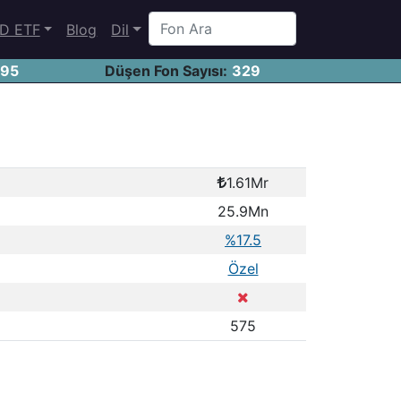
D ETF
Blog
Dil
695
Düşen Fon Sayısı:
329
1.61Mr
25.9Mn
%17.5
Özel
575