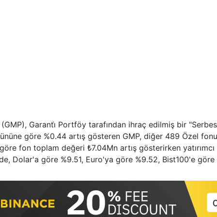
(GMP), Garanti̇ Portföy tarafından ihraç edilmiş bir "Serbe
 gününe göre %0.44 artış gösteren GMP, diğer 489 Özel fonu 
e göre fon toplam değeri ₺7.04Mn artış gösterirken yatırımcı
de, Dolar'a göre %9.51, Euro'ya göre %9.52, Bist100'e göre 