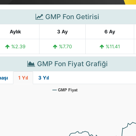
GMP Fon Getirisi
Aylık
3 Ay
6 Ay
%2.39
%7.70
%11.41
GMP Fon Fiyat Grafiği
başı
1 Yıl
3 Yıl