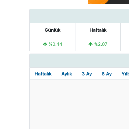
Günlük
Haftalık
%0.44
%2.07
Haftalık
Aylık
3 Ay
6 Ay
Yıl