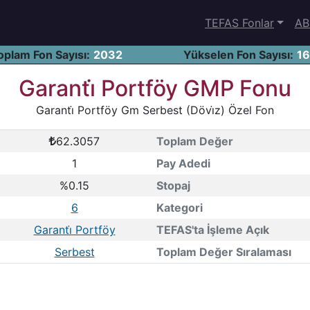
TEFAS Fonlar
AB
oplam Fon Sayısı:
2032
Yükselen Fon Sayısı:
1
Garanti̇ Portföy GMP Fonu
Garanti̇ Portföy Gm Serbest (Dövi̇z) Özel Fon
62.3057
Toplam Değer
1
Pay Adedi
%0.15
Stopaj
6
Kategori
Garanti̇ Portföy
TEFAS'ta İşleme Açık
Serbest
Toplam Değer Sıralaması