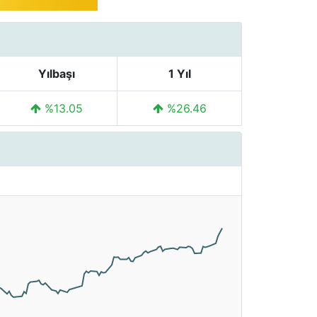
Yılbaşı
1 Yıl
%13.05
%26.46