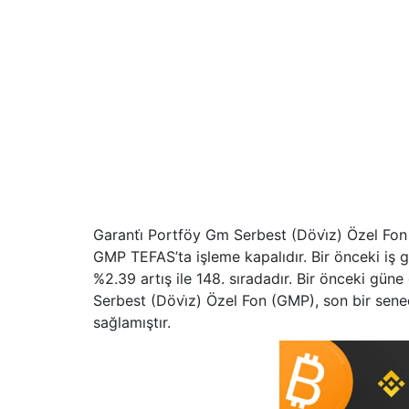
Garanti̇ Portföy Gm Serbest (Dövi̇z) Özel Fon 
GMP TEFAS’ta işleme kapalıdır. Bir önceki iş
%2.39 artış ile 148. sıradadır. Bir önceki gün
Serbest (Dövi̇z) Özel Fon (GMP), son bir sene
sağlamıştır.