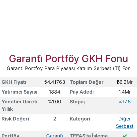
Garanti̇ Portföy GKH Fonu
Garanti̇ Portföy Para Pi̇yasası Katılım Serbest (Tl) Fon
GKH Fiyatı
4.41763
Toplam Değer
6.2Mr
Yatırımcı Sayısı
1884
Pay Adedi
1.4Mr
Yönetim Ücreti
%1.00
Stopaj
%17.5
Yıllık
Risk Değeri
2
Kategori
Diğer
Serbest
Portföy
Garanti̇
TEFAS'ta İşleme