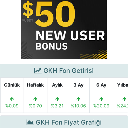
GKH Fon Getirisi
Günlük
Haftalık
Aylık
3 Ay
6 Ay
Yılba
%0.09
%0.70
%3.21
%10.06
%20.09
%24.
GKH Fon Fiyat Grafiği