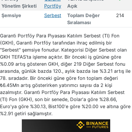
Yönetim Şirketi
Portföy
Açık
Şemsiye
Serbest
Toplam Değer
214
Sıralaması
Garanti̇ Portföy Para Pi̇yasası Katılım Serbest (Tl) Fon
(GKH), Garanti̇ Portföy tarafından ihraç edilmiş bir
"Serbest" şemsiye fonudur. Kategorisi Diğer Serbest olan
GKH TEFAS’ta işleme açıktır. Bir önceki iş gününe göre
%0.09 artış gösteren GKH, diğer 219 Diğer Serbest fonu
arasında, günlük bazda 120., aylık bazda ise %3.21 artış ile
78. sıradadır. Bir önceki güne göre fon toplam değeri
₺6.45Mn artış gösterirken yatırımcı sayısı da 2 kişi
azalmıştır. Garanti̇ Portföy Para Pi̇yasası Katılım Serbest
(Tl) Fon (GKH), son bir senede, Dolar'a göre %28.66,
Euro'ya göre %30.13, Bist100'e göre %20.00 ve altına göre
%2.91 getiri sağlamıştır.