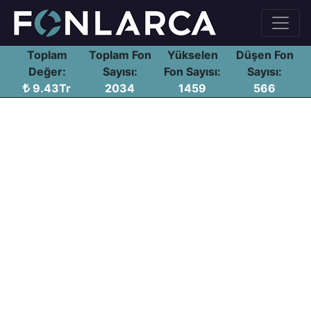
Toplam
Toplam Fon
Yükselen
Düşen Fon
Değer:
Sayısı:
Fon Sayısı:
Sayısı:
9.43Tr
2034
1459
566