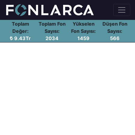
Toplam
Toplam Fon
Yükselen
Düşen Fon
Değer:
Sayısı:
Fon Sayısı:
Sayısı:
9.43Tr
2034
1459
566