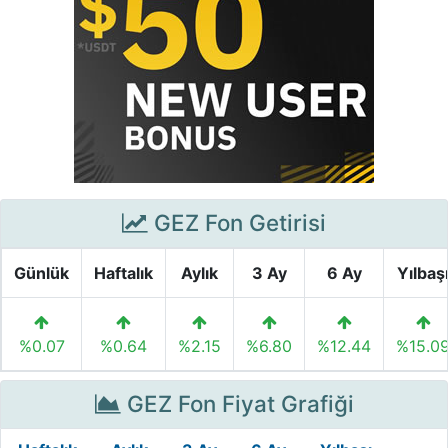
GEZ Fon Getirisi
Günlük
Haftalık
Aylık
3 Ay
6 Ay
Yılbaş
%0.07
%0.64
%2.15
%6.80
%12.44
%15.0
GEZ Fon Fiyat Grafiği