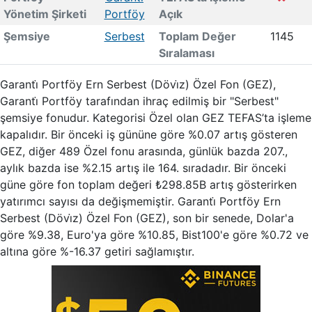
Yönetim Şirketi
Portföy
Açık
Şemsiye
Serbest
Toplam Değer
1145
Sıralaması
Garanti̇ Portföy Ern Serbest (Dövi̇z) Özel Fon (GEZ),
Garanti̇ Portföy tarafından ihraç edilmiş bir "Serbest"
şemsiye fonudur. Kategorisi Özel olan GEZ TEFAS’ta işleme
kapalıdır. Bir önceki iş gününe göre %0.07 artış gösteren
GEZ, diğer 489 Özel fonu arasında, günlük bazda 207.,
aylık bazda ise %2.15 artış ile 164. sıradadır. Bir önceki
güne göre fon toplam değeri ₺298.85B artış gösterirken
yatırımcı sayısı da değişmemiştir. Garanti̇ Portföy Ern
Serbest (Dövi̇z) Özel Fon (GEZ), son bir senede, Dolar'a
göre %9.38, Euro'ya göre %10.85, Bist100'e göre %0.72 ve
altına göre %-16.37 getiri sağlamıştır.