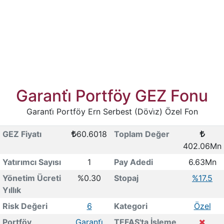
Garanti̇ Portföy GEZ Fonu
Garanti̇ Portföy Ern Serbest (Dövi̇z) Özel Fon
GEZ Fiyatı
60.6018
Toplam Değer
402.06Mn
Yatırımcı Sayısı
1
Pay Adedi
6.63Mn
Yönetim Ücreti
%0.30
Stopaj
%17.5
Yıllık
Risk Değeri
6
Kategori
Özel
Portföy
Garanti̇
TEFAS'ta İşleme