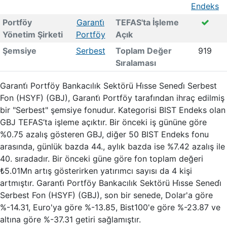
Endeks
Portföy
Garanti̇
TEFAS'ta İşleme
Yönetim Şirketi
Portföy
Açık
Şemsiye
Serbest
Toplam Değer
919
Sıralaması
Garanti̇ Portföy Bankacılık Sektörü Hi̇sse Senedi̇ Serbest
Fon (HSYF) (GBJ), Garanti̇ Portföy tarafından ihraç edilmiş
bir "Serbest" şemsiye fonudur. Kategorisi BIST Endeks olan
GBJ TEFAS’ta işleme açıktır. Bir önceki iş gününe göre
%0.75 azalış gösteren GBJ, diğer 50 BIST Endeks fonu
arasında, günlük bazda 44., aylık bazda ise %7.42 azalış ile
40. sıradadır. Bir önceki güne göre fon toplam değeri
₺5.01Mn artış gösterirken yatırımcı sayısı da 4 kişi
artmıştır. Garanti̇ Portföy Bankacılık Sektörü Hi̇sse Senedi̇
Serbest Fon (HSYF) (GBJ), son bir senede, Dolar'a göre
%-14.31, Euro'ya göre %-13.85, Bist100'e göre %-23.87 ve
altına göre %-37.31 getiri sağlamıştır.