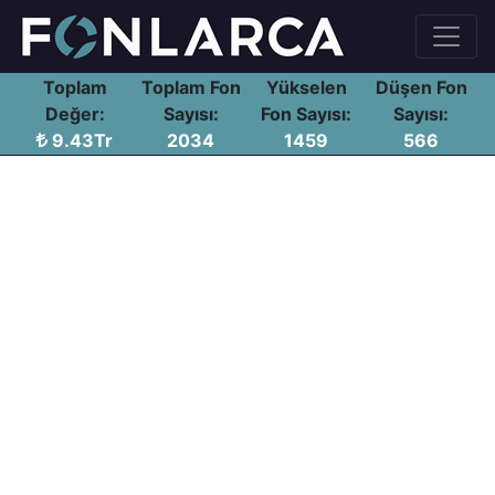
Toplam
Toplam Fon
Yükselen
Düşen Fon
Değer:
Sayısı:
Fon Sayısı:
Sayısı:
9.43Tr
2034
1459
566