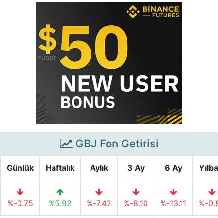
GBJ Fon Getirisi
Günlük
Haftalık
Aylık
3 Ay
6 Ay
Yılba
%-0.75
%5.92
%-7.42
%-8.10
%-13.11
%-0.