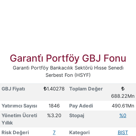
Garanti̇ Portföy GBJ Fonu
Garanti̇ Portföy Bankacılık Sektörü Hi̇sse Senedi̇
Serbest Fon (HSYF)
GBJ Fiyatı
1.40278
Toplam Değer
688.22Mn
Yatırımcı Sayısı
1846
Pay Adedi
490.61Mn
Yönetim Ücreti
%3.20
Stopaj
%0
Yıllık
Risk Değeri
7
Kategori
BIST