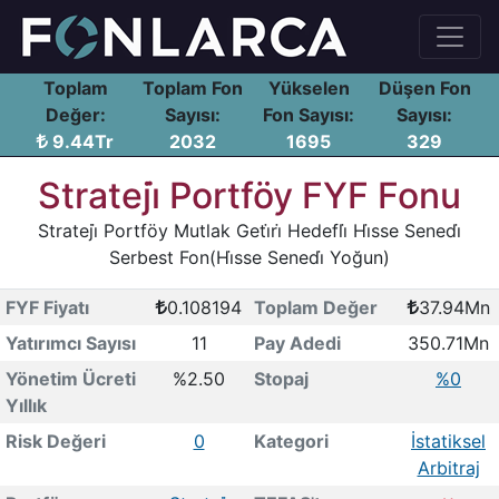
Toplam
Toplam Fon
Yükselen
Düşen Fon
Değer:
Sayısı:
Fon Sayısı:
Sayısı:
9.44Tr
2032
1695
329
Strateji̇ Portföy FYF Fonu
Strateji̇ Portföy Mutlak Geti̇ri̇ Hedefli̇ Hi̇sse Senedi̇
Serbest Fon(Hi̇sse Senedi̇ Yoğun)
FYF Fiyatı
0.108194
Toplam Değer
37.94Mn
Yatırımcı Sayısı
11
Pay Adedi
350.71Mn
Yönetim Ücreti
%2.50
Stopaj
%0
Yıllık
Risk Değeri
0
Kategori
İstatiksel
Arbitraj