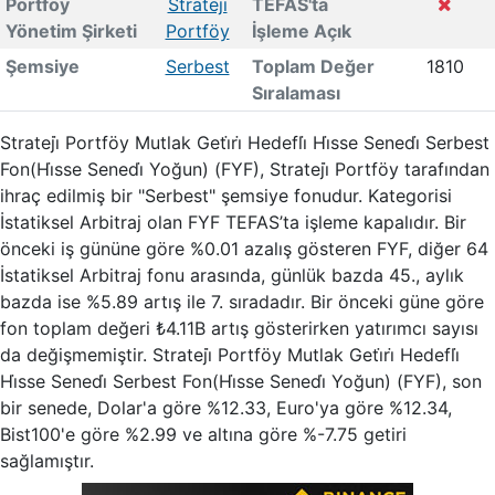
Portföy
Strateji̇
TEFAS'ta
Yönetim Şirketi
Portföy
İşleme Açık
Şemsiye
Serbest
Toplam Değer
1810
Sıralaması
Strateji̇ Portföy Mutlak Geti̇ri̇ Hedefli̇ Hi̇sse Senedi̇ Serbest
Fon(Hi̇sse Senedi̇ Yoğun) (FYF), Strateji̇ Portföy tarafından
ihraç edilmiş bir "Serbest" şemsiye fonudur. Kategorisi
İstatiksel Arbitraj olan FYF TEFAS’ta işleme kapalıdır. Bir
önceki iş gününe göre %0.01 azalış gösteren FYF, diğer 64
İstatiksel Arbitraj fonu arasında, günlük bazda 45., aylık
bazda ise %5.89 artış ile 7. sıradadır. Bir önceki güne göre
fon toplam değeri ₺4.11B artış gösterirken yatırımcı sayısı
da değişmemiştir. Strateji̇ Portföy Mutlak Geti̇ri̇ Hedefli̇
Hi̇sse Senedi̇ Serbest Fon(Hi̇sse Senedi̇ Yoğun) (FYF), son
bir senede, Dolar'a göre %12.33, Euro'ya göre %12.34,
Bist100'e göre %2.99 ve altına göre %-7.75 getiri
sağlamıştır.