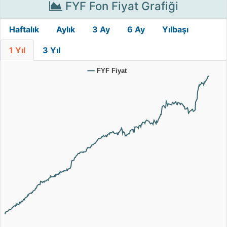
FYF Fon Fiyat Grafiği
Haftalık
Aylık
3 Ay
6 Ay
Yılbaşı
1 Yıl
3 Yıl