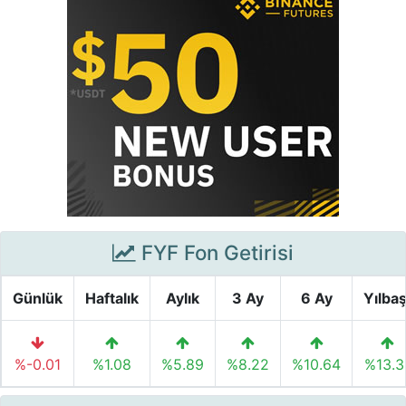
FYF Fon Getirisi
Günlük
Haftalık
Aylık
3 Ay
6 Ay
Yılbaş
%-0.01
%1.08
%5.89
%8.22
%10.64
%13.3