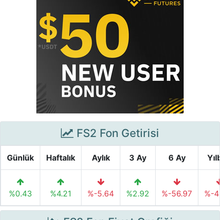
FS2 Fon Getirisi
Günlük
Haftalık
Aylık
3 Ay
6 Ay
Yıl
%0.43
%4.21
%-5.64
%2.92
%-56.97
%-4