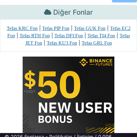
Diğer Fonlar
|
|
|
Tefas KRC Fon
Tefas PIP Fon
Tefas GUK Fon
Tefas EC2
|
|
|
|
Fon
Tefas RTH Fon
Tefas DFI Fon
Tefas TI4 Fon
Tefas
|
|
JET Fon
Tefas KU3 Fon
Tefas GRL Fon
© 2026
Fonlarca
-
Politikalar
/
İletişim
/ 0.006