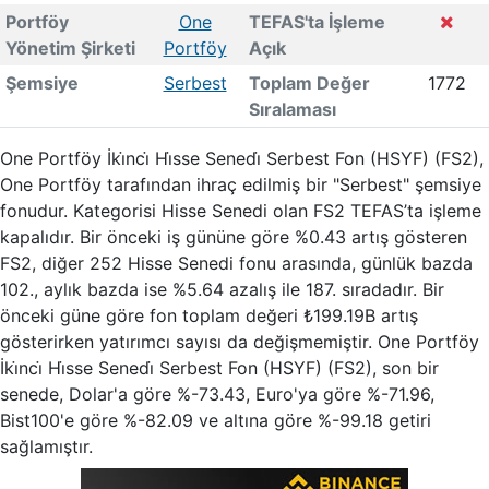
Portföy
One
TEFAS'ta İşleme
Yönetim Şirketi
Portföy
Açık
Şemsiye
Serbest
Toplam Değer
1772
Sıralaması
One Portföy İki̇nci̇ Hi̇sse Senedi̇ Serbest Fon (HSYF) (FS2),
One Portföy tarafından ihraç edilmiş bir "Serbest" şemsiye
fonudur. Kategorisi Hisse Senedi olan FS2 TEFAS’ta işleme
kapalıdır. Bir önceki iş gününe göre %0.43 artış gösteren
FS2, diğer 252 Hisse Senedi fonu arasında, günlük bazda
102., aylık bazda ise %5.64 azalış ile 187. sıradadır. Bir
önceki güne göre fon toplam değeri ₺199.19B artış
gösterirken yatırımcı sayısı da değişmemiştir. One Portföy
İki̇nci̇ Hi̇sse Senedi̇ Serbest Fon (HSYF) (FS2), son bir
senede, Dolar'a göre %-73.43, Euro'ya göre %-71.96,
Bist100'e göre %-82.09 ve altına göre %-99.18 getiri
sağlamıştır.