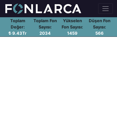
Toplam
Toplam Fon
Yükselen
Düşen Fon
Değer:
Sayısı:
Fon Sayısı:
Sayısı:
9.43Tr
2034
1459
566