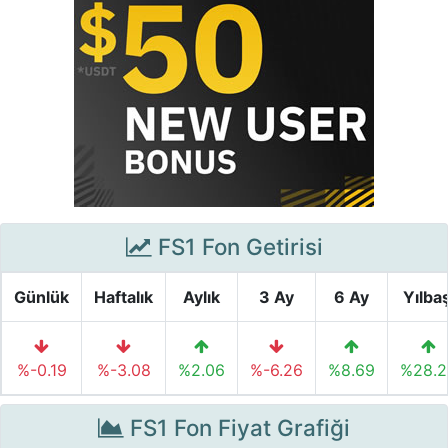
FS1 Fon Getirisi
Günlük
Haftalık
Aylık
3 Ay
6 Ay
Yılbaş
%-0.19
%-3.08
%2.06
%-6.26
%8.69
%28.2
FS1 Fon Fiyat Grafiği