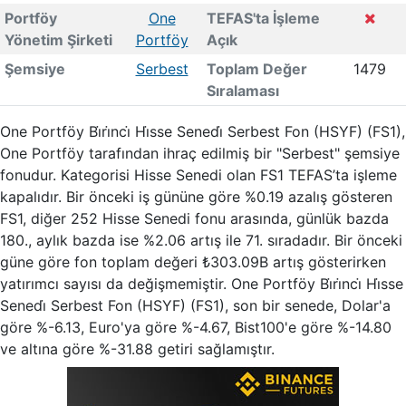
Portföy
One
TEFAS'ta İşleme
Yönetim Şirketi
Portföy
Açık
Şemsiye
Serbest
Toplam Değer
1479
Sıralaması
One Portföy Bi̇ri̇nci̇ Hi̇sse Senedi̇ Serbest Fon (HSYF) (FS1),
One Portföy tarafından ihraç edilmiş bir "Serbest" şemsiye
fonudur. Kategorisi Hisse Senedi olan FS1 TEFAS’ta işleme
kapalıdır. Bir önceki iş gününe göre %0.19 azalış gösteren
FS1, diğer 252 Hisse Senedi fonu arasında, günlük bazda
180., aylık bazda ise %2.06 artış ile 71. sıradadır. Bir önceki
güne göre fon toplam değeri ₺303.09B artış gösterirken
yatırımcı sayısı da değişmemiştir. One Portföy Bi̇ri̇nci̇ Hi̇sse
Senedi̇ Serbest Fon (HSYF) (FS1), son bir senede, Dolar'a
göre %-6.13, Euro'ya göre %-4.67, Bist100'e göre %-14.80
ve altına göre %-31.88 getiri sağlamıştır.