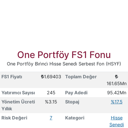
One Portföy FS1 Fonu
One Portföy Bi̇ri̇nci̇ Hi̇sse Senedi̇ Serbest Fon (HSYF)
FS1 Fiyatı
1.69403
Toplam Değer
161.65Mn
Yatırımcı Sayısı
245
Pay Adedi
95.42Mn
Yönetim Ücreti
%3.15
Stopaj
%17.5
Yıllık
Risk Değeri
7
Kategori
Hisse
Senedi