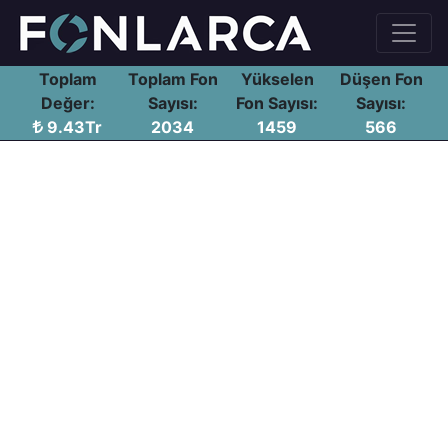
Toplam
Toplam Fon
Yükselen
Düşen Fon
Değer:
Sayısı:
Fon Sayısı:
Sayısı:
9.43Tr
2034
1459
566