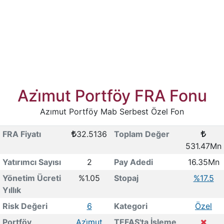
Azi̇mut Portföy FRA Fonu
Azımut Portföy Mab Serbest Özel Fon
FRA Fiyatı
32.5136
Toplam Değer
531.47Mn
Yatırımcı Sayısı
2
Pay Adedi
16.35Mn
Yönetim Ücreti
%1.05
Stopaj
%17.5
Yıllık
Risk Değeri
6
Kategori
Özel
Portföy
Azi̇mut
TEFAS'ta İşleme