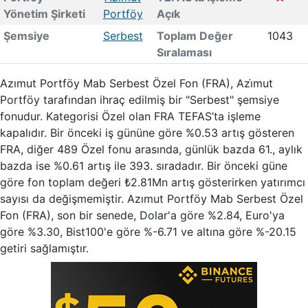
Yönetim Şirketi
Portföy
Açık
Şemsiye
Serbest
Toplam Değer
1043
Sıralaması
Azımut Portföy Mab Serbest Özel Fon (FRA), Azi̇mut
Portföy tarafından ihraç edilmiş bir "Serbest" şemsiye
fonudur. Kategorisi Özel olan FRA TEFAS’ta işleme
kapalıdır. Bir önceki iş gününe göre %0.53 artış gösteren
FRA, diğer 489 Özel fonu arasında, günlük bazda 61., aylık
bazda ise %0.61 artış ile 393. sıradadır. Bir önceki güne
göre fon toplam değeri ₺2.81Mn artış gösterirken yatırımcı
sayısı da değişmemiştir. Azımut Portföy Mab Serbest Özel
Fon (FRA), son bir senede, Dolar'a göre %2.84, Euro'ya
göre %3.30, Bist100'e göre %-6.71 ve altına göre %-20.15
getiri sağlamıştır.