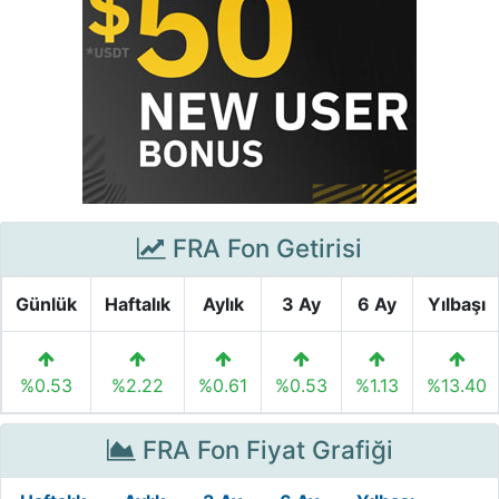
FRA Fon Getirisi
Günlük
Haftalık
Aylık
3 Ay
6 Ay
Yılbaşı
%0.53
%2.22
%0.61
%0.53
%1.13
%13.40
FRA Fon Fiyat Grafiği