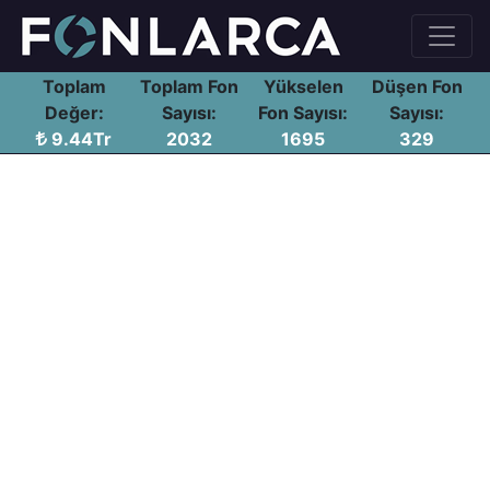
Toplam
Toplam Fon
Yükselen
Düşen Fon
Değer:
Sayısı:
Fon Sayısı:
Sayısı:
9.44Tr
2032
1695
329