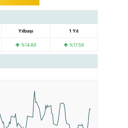
Yılbaşı
1 Yıl
%14.89
%17.58