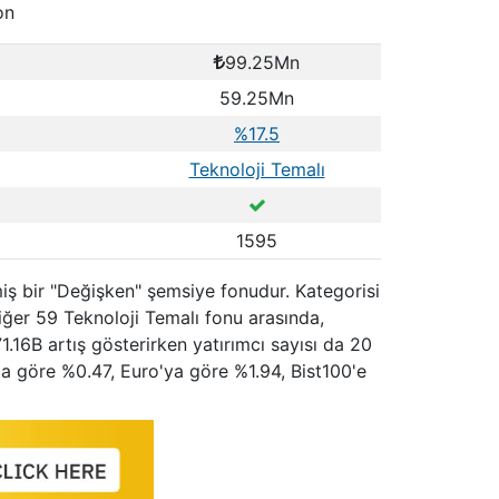
on
99.25Mn
59.25Mn
%17.5
Teknoloji Temalı
1595
lmiş bir "Değişken" şemsiye fonudur. Kategorisi
iğer 59 Teknoloji Temalı fonu arasında,
1.16B artış gösterirken yatırımcı sayısı da 20
ar'a göre %0.47, Euro'ya göre %1.94, Bist100'e