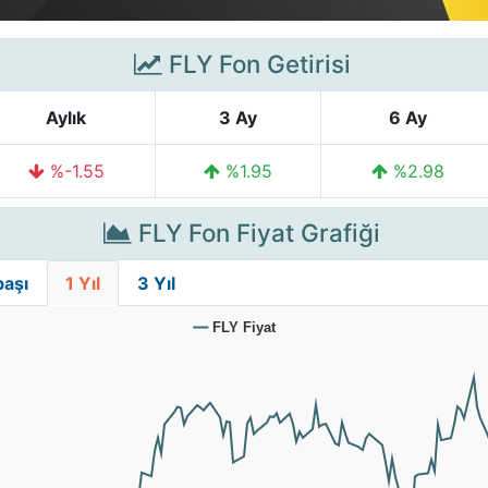
FLY Fon Getirisi
Aylık
3 Ay
6 Ay
%-1.55
%1.95
%2.98
FLY Fon Fiyat Grafiği
başı
1 Yıl
3 Yıl