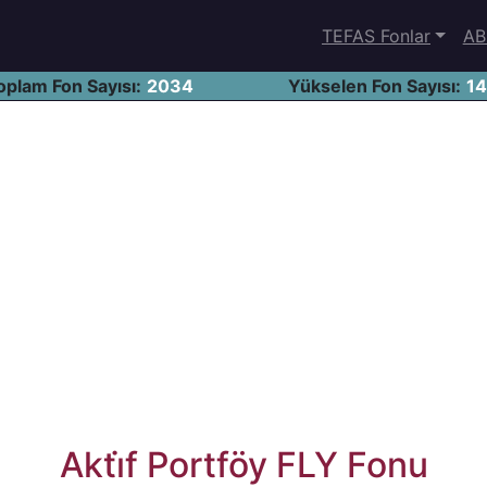
TEFAS Fonlar
AB
oplam Fon Sayısı:
2034
Yükselen Fon Sayısı:
1
Akti̇f Portföy FLY Fonu