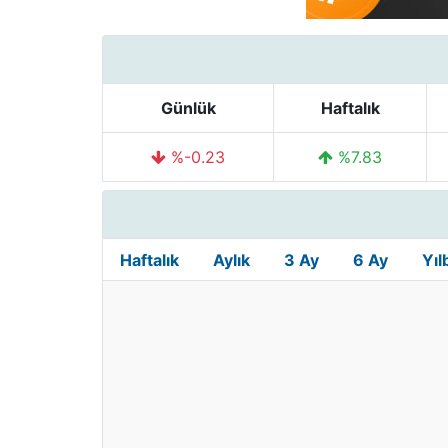
Günlük
Haftalık
%-0.23
%7.83
Haftalık
Aylık
3 Ay
6 Ay
Yıl