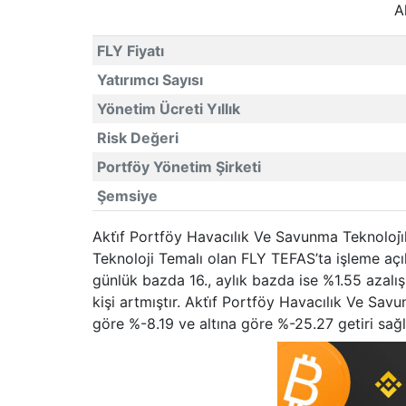
A
FLY Fiyatı
Yatırımcı Sayısı
Yönetim Ücreti Yıllık
Risk Değeri
Portföy Yönetim Şirketi
Şemsiye
Akti̇f Portföy Havacılık Ve Savunma Teknoloji̇l
Teknoloji Temalı olan FLY TEFAS’ta işleme açı
günlük bazda 16., aylık bazda ise %1.55 azalış
kişi artmıştır. Akti̇f Portföy Havacılık Ve Sav
göre %-8.19 ve altına göre %-25.27 getiri sağl