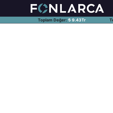
Toplam Değer:
9.43Tr
T