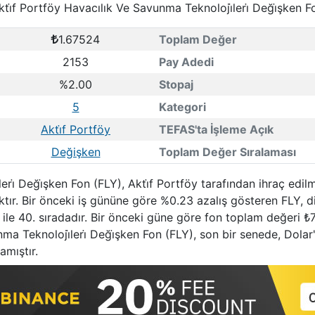
kti̇f Portföy Havacılık Ve Savunma Teknoloji̇leri̇ Deği̇şken F
1.67524
Toplam Değer
2153
Pay Adedi
%2.00
Stopaj
5
Kategori
Akti̇f Portföy
TEFAS'ta İşleme Açık
Değişken
Toplam Değer Sıralaması
eri̇ Deği̇şken Fon (FLY), Akti̇f Portföy tarafından ihraç edi
ktır. Bir önceki iş gününe göre %0.23 azalış gösteren FLY, d
 ile 40. sıradadır. Bir önceki güne göre fon toplam değeri ₺7
unma Teknoloji̇leri̇ Deği̇şken Fon (FLY), son bir senede, Dol
amıştır.