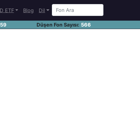
D ETF
Blog
Dil
459
Düşen Fon Sayısı:
566