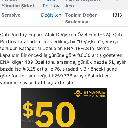
Yönetim Şirketi
Portföy
Açık
Şemsiye
Değişken
Toplam Değer
1813
Sıralaması
Qnb Portföy Enpara Atak Deği̇şken Özel Fon (ENA), Qnb
Portföy tarafından ihraç edilmiş bir "Değişken" şemsiye
fonudur. Kategorisi Özel olan ENA TEFAS’ta işleme
kapalıdır. Bir önceki iş gününe göre %0.30 artış gösteren
ENA, diğer 489 Özel fonu arasında, günlük bazda 51., aylık
bazda ise %3.25 artış ile 76. sıradadır. Bir önceki güne
göre fon toplam değeri ₺259.73B artış gösterirken
yatırımcı sayısı da 19 kişi artmıştır.