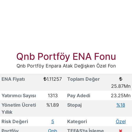
Qnb Portföy ENA Fonu
Qnb Portföy Enpara Atak Deği̇şken Özel Fon
ENA Fiyatı
1.11257
Toplam Değer
25.87Mn
Yatırımcı Sayısı
1313
Pay Adedi
23.25Mn
Yönetim Ücreti
%1.89
Stopaj
%18
Yıllık
Risk Değeri
5
Kategori
Özel
Portföy
Qnb
TEFAS'ta İşleme