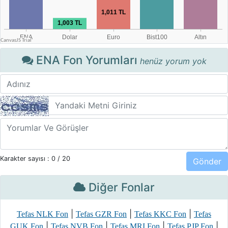
ENA Fon Yorumları
henüz yorum yok
Karakter sayısı :
0
/ 20
Diğer Fonlar
|
|
|
Tefas NLK Fon
Tefas GZR Fon
Tefas KKC Fon
Tefas
|
|
|
|
GUK Fon
Tefas NVB Fon
Tefas MRI Fon
Tefas PJP Fon