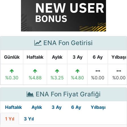
ENA Fon Getirisi
Günlük
Haftalık
Aylık
3 Ay
6 Ay
Yılbaşı
%0.30
%4.88
%3.25
%4.80
%0.00
%0.00
ENA Fon Fiyat Grafiği
Haftalık
Aylık
3 Ay
6 Ay
Yılbaşı
1 Yıl
3 Yıl