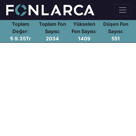
Toplam
Toplam Fon
Yükselen
Düşen Fon
Değer:
Sayısı:
Fon Sayısı:
Sayısı:
9.35Tr
2034
1409
551