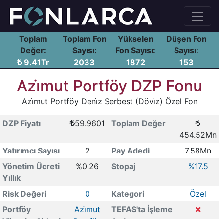
Toplam
Toplam Fon
Yükselen
Düşen Fon
Değer:
Sayısı:
Fon Sayısı:
Sayısı:
9.41Tr
2033
1872
153
Azi̇mut Portföy DZP Fonu
Azi̇mut Portföy Deni̇z Serbest (Dövi̇z) Özel Fon
DZP Fiyatı
59.9601
Toplam Değer
454.52Mn
Yatırımcı Sayısı
2
Pay Adedi
7.58Mn
Yönetim Ücreti
%0.26
Stopaj
%17.5
Yıllık
Risk Değeri
0
Kategori
Özel
Portföy
Azi̇mut
TEFAS'ta İşleme