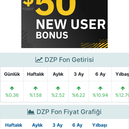
DZP Fon Getirisi
Günlük
Haftalık
Aylık
3 Ay
6 Ay
Yılbaş
%0.36
%1.58
%2.52
%6.22
%10.94
%12.7
DZP Fon Fiyat Grafiği
Haftalık
Aylık
3 Ay
6 Ay
Yılbaşı