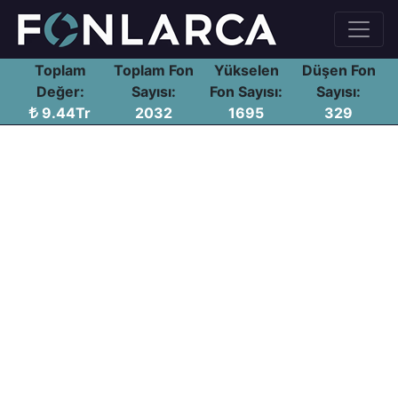
Toplam
Toplam Fon
Yükselen
Düşen Fon
Değer:
Sayısı:
Fon Sayısı:
Sayısı:
9.44Tr
2032
1695
329