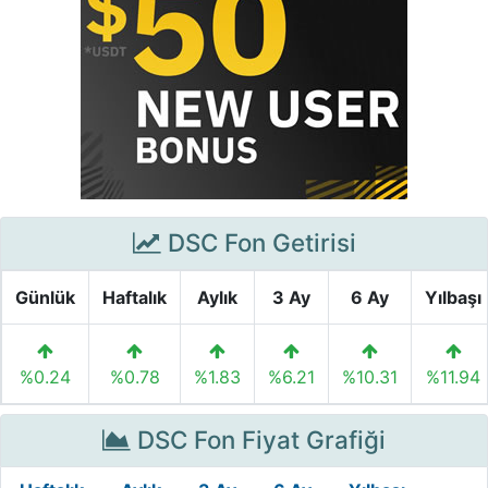
DSC Fon Getirisi
Günlük
Haftalık
Aylık
3 Ay
6 Ay
Yılbaşı
%0.24
%0.78
%1.83
%6.21
%10.31
%11.94
DSC Fon Fiyat Grafiği