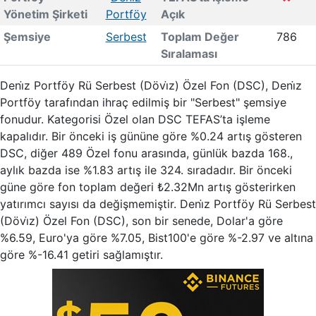
Yönetim Şirketi
Portföy
Açık
Şemsiye
Serbest
Toplam Değer
786
Sıralaması
Deni̇z Portföy Rü Serbest (Dövi̇z) Özel Fon (DSC), Deni̇z
Portföy tarafından ihraç edilmiş bir "Serbest" şemsiye
fonudur. Kategorisi Özel olan DSC TEFAS’ta işleme
kapalıdır. Bir önceki iş gününe göre %0.24 artış gösteren
DSC, diğer 489 Özel fonu arasında, günlük bazda 168.,
aylık bazda ise %1.83 artış ile 324. sıradadır. Bir önceki
güne göre fon toplam değeri ₺2.32Mn artış gösterirken
yatırımcı sayısı da değişmemiştir. Deni̇z Portföy Rü Serbest
(Dövi̇z) Özel Fon (DSC), son bir senede, Dolar'a göre
%6.59, Euro'ya göre %7.05, Bist100'e göre %-2.97 ve altına
göre %-16.41 getiri sağlamıştır.