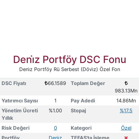
Deni̇z Portföy DSC Fonu
Deni̇z Portföy Rü Serbest (Dövi̇z) Özel Fon
DSC Fiyatı
66.1589
Toplam Değer
983.13Mn
Yatırımcı Sayısı
1
Pay Adedi
14.86Mn
Yönetim Ücreti
%1.00
Stopaj
%17.5
Yıllık
Risk Değeri
0
Kategori
Özel
Portföy
Deni̇z
TEFAS'ta İşleme