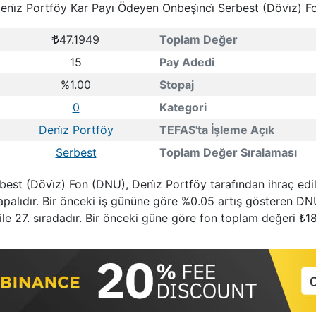
eni̇z Portföy Kar Payı Ödeyen Onbeşi̇nci̇ Serbest (Dövi̇z) F
47.1949
Toplam Değer
15
Pay Adedi
%1.00
Stopaj
0
Kategori
Deni̇z Portföy
TEFAS'ta İşleme Açık
Serbest
Toplam Değer Sıralaması
best (Dövi̇z) Fon (DNU), Deni̇z Portföy tarafından ihraç edi
alıdır. Bir önceki iş gününe göre %0.05 artış gösteren DN
ile 27. sıradadır. Bir önceki güne göre fon toplam değeri ₺18