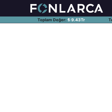
Toplam Değer:
9.43Tr
T