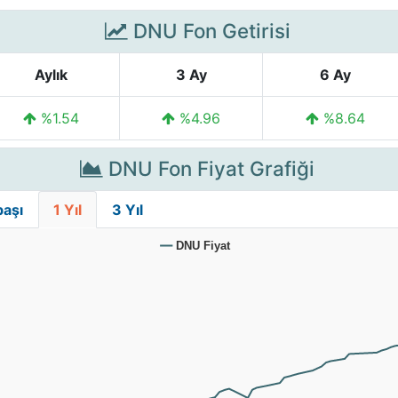
DNU Fon Getirisi
Aylık
3 Ay
6 Ay
%1.54
%4.96
%8.64
DNU Fon Fiyat Grafiği
başı
1 Yıl
3 Yıl