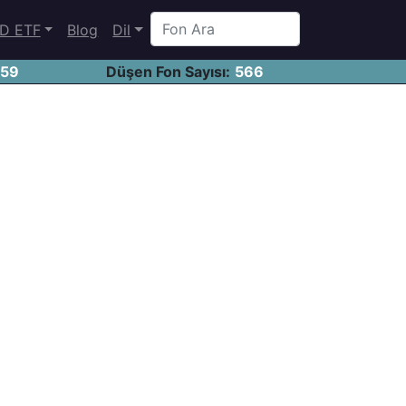
D ETF
Blog
Dil
459
Düşen Fon Sayısı:
566