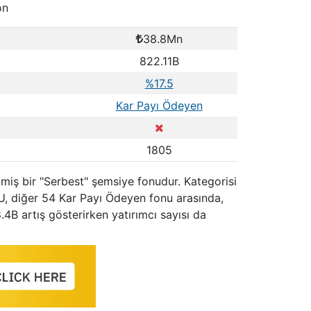
on
38.8Mn
822.11B
%17.5
Kar Payı Ödeyen
1805
lmiş bir "Serbest" şemsiye fonudur. Kategorisi
U, diğer 54 Kar Payı Ödeyen fonu arasında,
.4B artış gösterirken yatırımcı sayısı da