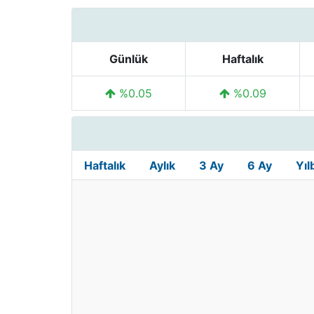
Günlük
Haftalık
%0.05
%0.09
Haftalık
Aylık
3 Ay
6 Ay
Yıl