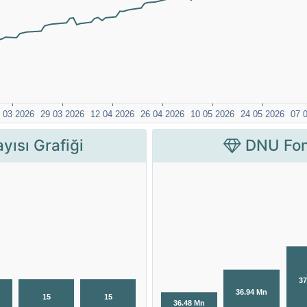
yısı Grafiği
DNU Fon 