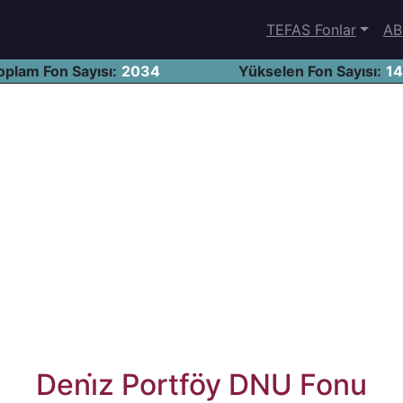
TEFAS Fonlar
AB
oplam Fon Sayısı:
2034
Yükselen Fon Sayısı:
1
Deni̇z Portföy DNU Fonu