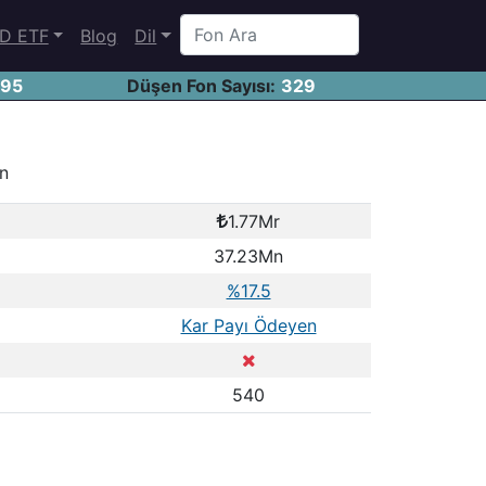
D ETF
Blog
Dil
695
Düşen Fon Sayısı:
329
on
1.77Mr
37.23Mn
%17.5
Kar Payı Ödeyen
540