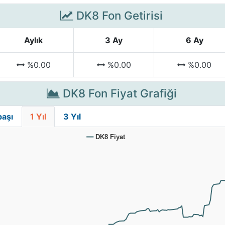
DK8 Fon Getirisi
Aylık
3 Ay
6 Ay
%0.00
%0.00
%0.00
DK8 Fon Fiyat Grafiği
başı
1 Yıl
3 Yıl