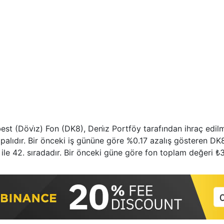
best (Dövi̇z) Fon (DK8), Deni̇z Portföy tarafından ihraç edil
alıdır. Bir önceki iş gününe göre %0.17 azalış gösteren DK
ile 42. sıradadır. Bir önceki güne göre fon toplam değeri ₺3