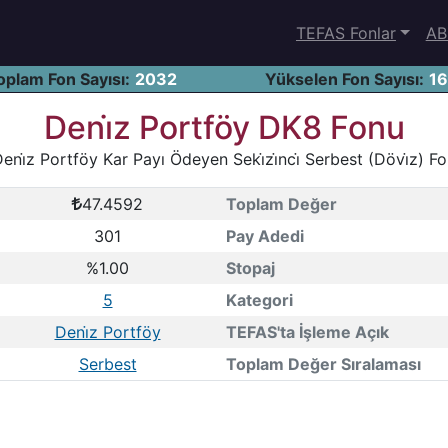
TEFAS Fonlar
AB
oplam Fon Sayısı:
2032
Yükselen Fon Sayısı:
1
Deni̇z Portföy DK8 Fonu
eni̇z Portföy Kar Payı Ödeyen Seki̇zi̇nci̇ Serbest (Dövi̇z) F
47.4592
Toplam Değer
301
Pay Adedi
%1.00
Stopaj
5
Kategori
Deni̇z Portföy
TEFAS'ta İşleme Açık
Serbest
Toplam Değer Sıralaması