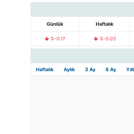
Günlük
Haftalık
%-0.17
%-0.03
Haftalık
Aylık
3 Ay
6 Ay
Yıl