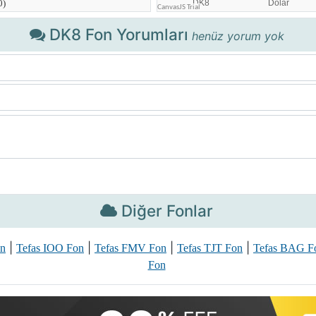
DK8 Fon Yorumları
henüz yorum yok
Diğer Fonlar
|
|
|
|
on
Tefas IOO Fon
Tefas FMV Fon
Tefas TJT Fon
Tefas BAG F
Fon