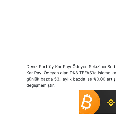
Deni̇z Portföy Kar Payı Ödeyen Seki̇zi̇nci̇ Ser
Kar Payı Ödeyen olan DK8 TEFAS’ta işleme kap
günlük bazda 53., aylık bazda ise %0.00 artış 
değişmemiştir.