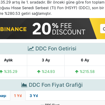
35.29 artış ile 1. sıradadır. Bir önceki güne göre fon topla
oğusu Hi̇sse Senedi̇ Serbest (Tl) Fon (HSYF) (DDC), son bi
e %280.53 getiri sağlamıştır.
DDC Fon Getirisi
Aylık
3 Ay
6 Ay
%35.29
%24.93
%215.58
DDC Fon Fiyat Grafiği
başı
1 Yıl
3 Yıl