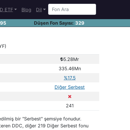
D ETF
Blog
Dil
695
Düşen Fon Sayısı:
329
YF)
5.28Mr
335.46Mn
%17.5
Diğer Serbest
241
edilmiş bir "Serbest" şemsiye fonudur.
steren DDC, diğer 219 Diğer Serbest fonu