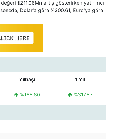
m değeri ₺211.08Mn artış gösterirken yatırımcı
r senede, Dolar'a göre %300.61, Euro'ya göre
Yılbaşı
1 Yıl
%165.80
%317.57