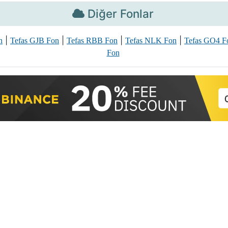
Diğer Fonlar
|
|
|
|
n
Tefas GJB Fon
Tefas RBB Fon
Tefas NLK Fon
Tefas GO4 F
Fon