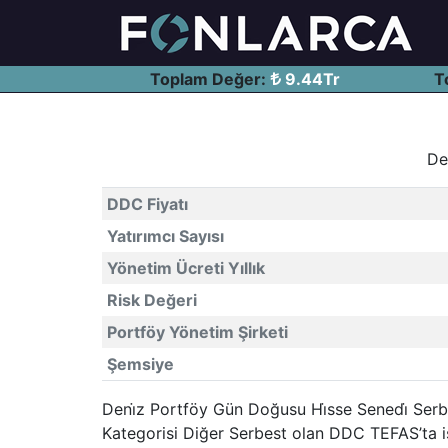
Toplam Değer:
9.44Tr
T
De
DDC Fiyatı
Yatırımcı Sayısı
Yönetim Ücreti Yıllık
Risk Değeri
Portföy Yönetim Şirketi
Şemsiye
Deni̇z Portföy Gün Doğusu Hi̇sse Senedi̇ Serb
Kategorisi Diğer Serbest olan DDC TEFAS’ta i