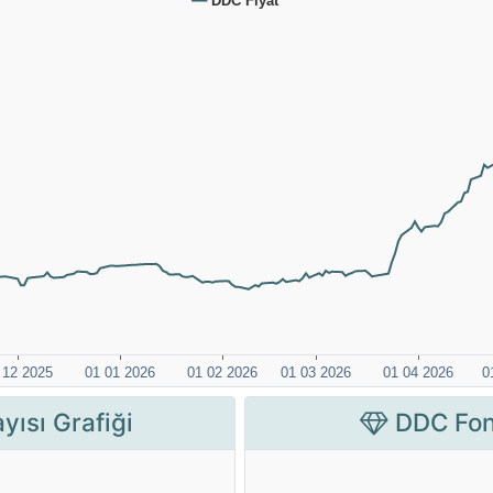
yısı Grafiği
DDC Fon 