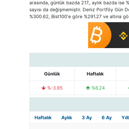
arasında, günlük bazda 217., aylık bazda ise %
sayısı da değişmemiştir. Deni̇z Portföy Gün D
%300.62, Bist100'e göre %291.27 ve altına gör
Günlük
Haftalık
%-3.85
%6.24
Haftalık
Aylık
3 Ay
6 Ay
Yıl