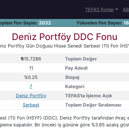
TEFAS Fonlar
AB
oplam Fon Sayısı:
2032
Yükselen Fon Sayısı:
1
Deni̇z Portföy DDC Fonu
ni̇z Portföy Gün Doğusu Hi̇sse Senedi̇ Serbest (Tl) Fon (HS
15.7286
Toplam Değer
11
Pay Adedi
%0.25
Stopaj
7
Kategori
Deni̇z Portföy
TEFAS'ta İşleme Açık
Serbest
Toplam Değer Sıralaması
est (Tl) Fon (HSYF) (DDC), Deni̇z Portföy tarafından ihraç 
şleme kapalıdır. Bir önceki iş gününe göre %3.85 azalış gö