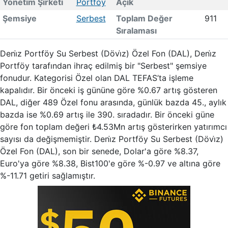
Yönetim Şirketi
Portföy
Açık
Şemsiye
Serbest
Toplam Değer
911
Sıralaması
Deni̇z Portföy Su Serbest (Dövi̇z) Özel Fon (DAL), Deni̇z
Portföy tarafından ihraç edilmiş bir "Serbest" şemsiye
fonudur. Kategorisi Özel olan DAL TEFAS’ta işleme
kapalıdır. Bir önceki iş gününe göre %0.67 artış gösteren
DAL, diğer 489 Özel fonu arasında, günlük bazda 45., aylık
bazda ise %0.69 artış ile 390. sıradadır. Bir önceki güne
göre fon toplam değeri ₺4.53Mn artış gösterirken yatırımcı
sayısı da değişmemiştir. Deni̇z Portföy Su Serbest (Dövi̇z)
Özel Fon (DAL), son bir senede, Dolar'a göre %8.37,
Euro'ya göre %8.38, Bist100'e göre %-0.97 ve altına göre
%-11.71 getiri sağlamıştır.