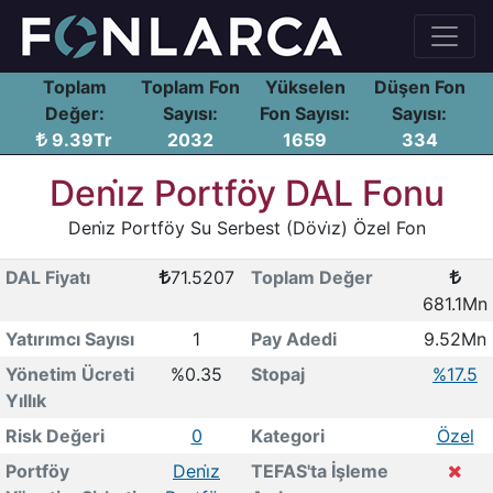
Toplam
Toplam Fon
Yükselen
Düşen Fon
Değer:
Sayısı:
Fon Sayısı:
Sayısı:
9.39Tr
2032
1659
334
Deni̇z Portföy DAL Fonu
Deni̇z Portföy Su Serbest (Dövi̇z) Özel Fon
DAL Fiyatı
71.5207
Toplam Değer
681.1Mn
Yatırımcı Sayısı
1
Pay Adedi
9.52Mn
Yönetim Ücreti
%0.35
Stopaj
%17.5
Yıllık
Risk Değeri
0
Kategori
Özel
Portföy
Deni̇z
TEFAS'ta İşleme