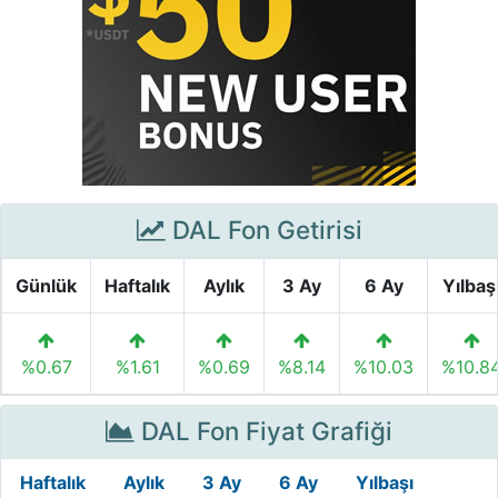
DAL Fon Getirisi
Günlük
Haftalık
Aylık
3 Ay
6 Ay
Yılbaş
%0.67
%1.61
%0.69
%8.14
%10.03
%10.8
DAL Fon Fiyat Grafiği
Haftalık
Aylık
3 Ay
6 Ay
Yılbaşı