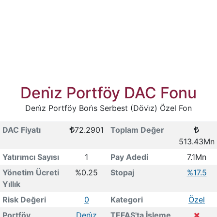
Deni̇z Portföy DAC Fonu
Deni̇z Portföy Bori̇s Serbest (Dövi̇z) Özel Fon
DAC Fiyatı
72.2901
Toplam Değer
513.43Mn
Yatırımcı Sayısı
1
Pay Adedi
7.1Mn
Yönetim Ücreti
%0.25
Stopaj
%17.5
Yıllık
Risk Değeri
0
Kategori
Özel
Portföy
Deni̇z
TEFAS'ta İşleme