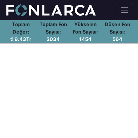
Toplam
Toplam Fon
Yükselen
Düşen Fon
Değer:
Sayısı:
Fon Sayısı:
Sayısı:
9.43Tr
2034
1454
564