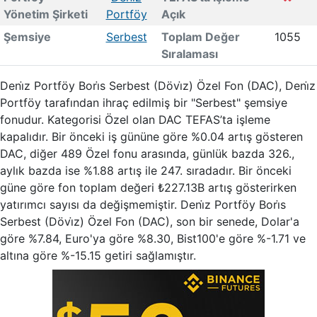
Yönetim Şirketi
Portföy
Açık
Şemsiye
Serbest
Toplam Değer
1055
Sıralaması
Deni̇z Portföy Bori̇s Serbest (Dövi̇z) Özel Fon (DAC), Deni̇z
Portföy tarafından ihraç edilmiş bir "Serbest" şemsiye
fonudur. Kategorisi Özel olan DAC TEFAS’ta işleme
kapalıdır. Bir önceki iş gününe göre %0.04 artış gösteren
DAC, diğer 489 Özel fonu arasında, günlük bazda 326.,
aylık bazda ise %1.88 artış ile 247. sıradadır. Bir önceki
güne göre fon toplam değeri ₺227.13B artış gösterirken
yatırımcı sayısı da değişmemiştir. Deni̇z Portföy Bori̇s
Serbest (Dövi̇z) Özel Fon (DAC), son bir senede, Dolar'a
göre %7.84, Euro'ya göre %8.30, Bist100'e göre %-1.71 ve
altına göre %-15.15 getiri sağlamıştır.