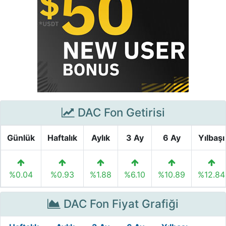
DAC Fon Getirisi
Günlük
Haftalık
Aylık
3 Ay
6 Ay
Yılbaşı
%0.04
%0.93
%1.88
%6.10
%10.89
%12.84
DAC Fon Fiyat Grafiği