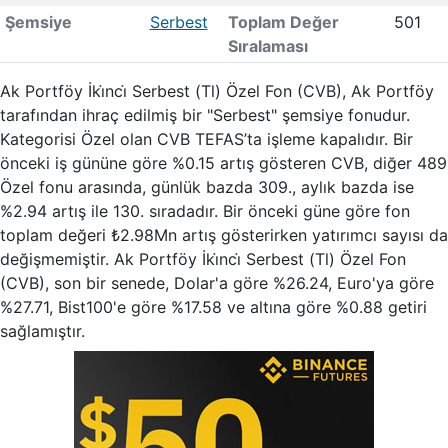
Şemsiye
Serbest
Toplam Değer
501
Sıralaması
Ak Portföy İki̇nci̇ Serbest (Tl) Özel Fon (CVB), Ak Portföy
tarafından ihraç edilmiş bir "Serbest" şemsiye fonudur.
Kategorisi Özel olan CVB TEFAS’ta işleme kapalıdır. Bir
önceki iş gününe göre %0.15 artış gösteren CVB, diğer 489
Özel fonu arasında, günlük bazda 309., aylık bazda ise
%2.94 artış ile 130. sıradadır. Bir önceki güne göre fon
toplam değeri ₺2.98Mn artış gösterirken yatırımcı sayısı da
değişmemiştir. Ak Portföy İki̇nci̇ Serbest (Tl) Özel Fon
(CVB), son bir senede, Dolar'a göre %26.24, Euro'ya göre
%27.71, Bist100'e göre %17.58 ve altına göre %0.88 getiri
sağlamıştır.