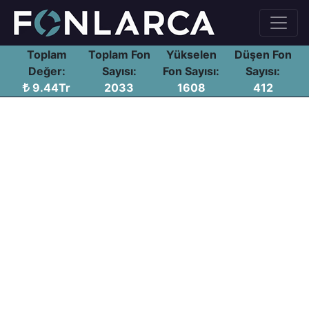
Toplam
Toplam Fon
Yükselen
Düşen Fon
Değer:
Sayısı:
Fon Sayısı:
Sayısı:
9.44Tr
2033
1608
412