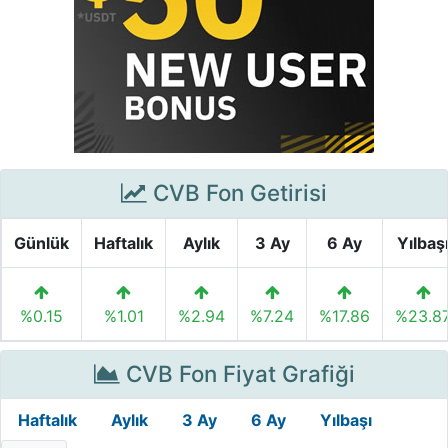
CVB Fon Getirisi
Günlük
Haftalık
Aylık
3 Ay
6 Ay
Yılbaş
%0.15
%1.01
%2.94
%7.24
%17.86
%23.8
CVB Fon Fiyat Grafiği
Haftalık
Aylık
3 Ay
6 Ay
Yılbaşı