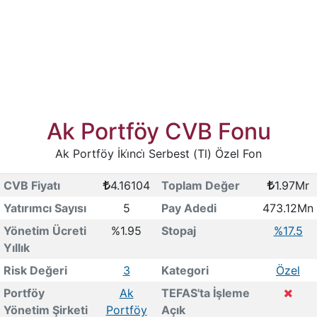
Ak Portföy CVB Fonu
Ak Portföy İki̇nci̇ Serbest (Tl) Özel Fon
CVB Fiyatı
4.16104
Toplam Değer
1.97Mr
Yatırımcı Sayısı
5
Pay Adedi
473.12Mn
Yönetim Ücreti
%1.95
Stopaj
%17.5
Yıllık
Risk Değeri
3
Kategori
Özel
Portföy
Ak
TEFAS'ta İşleme
Yönetim Şirketi
Portföy
Açık