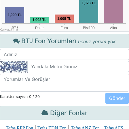
BTJ Fon Yorumları
henüz yorum yok
Karakter sayısı :
0
/ 20
Diğer Fonlar
|
|
|
Tefas RPP Fon
Tefas EDN Fon
Tefas ANZ Fon
Tefas AFS