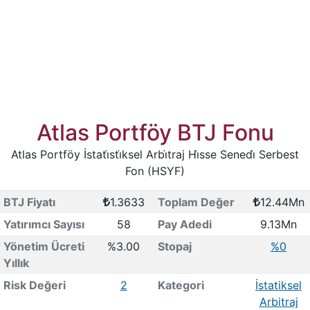
Atlas Portföy BTJ Fonu
Atlas Portföy İstati̇sti̇ksel Arbi̇traj Hi̇sse Senedi̇ Serbest
Fon (HSYF)
BTJ Fiyatı
1.3633
Toplam Değer
12.44Mn
Yatırımcı Sayısı
58
Pay Adedi
9.13Mn
Yönetim Ücreti
%3.00
Stopaj
%0
Yıllık
Risk Değeri
2
Kategori
İstatiksel
Arbitraj