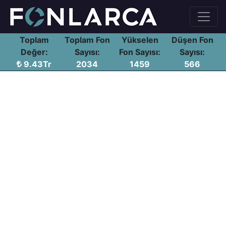
Toplam
Toplam Fon
Yükselen
Düşen Fon
Değer:
Sayısı:
Fon Sayısı:
Sayısı:
9.43Tr
2034
1459
566