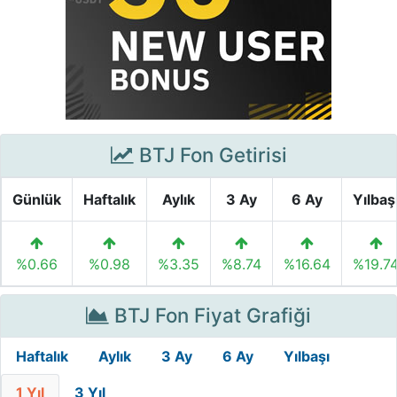
BTJ Fon Getirisi
Günlük
Haftalık
Aylık
3 Ay
6 Ay
Yılbaş
%0.66
%0.98
%3.35
%8.74
%16.64
%19.7
BTJ Fon Fiyat Grafiği
Haftalık
Aylık
3 Ay
6 Ay
Yılbaşı
1 Yıl
3 Yıl