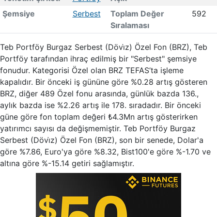
Şemsiye
Serbest
Toplam Değer
592
Sıralaması
Teb Portföy Burgaz Serbest (Dövi̇z) Özel Fon (BRZ), Teb
Portföy tarafından ihraç edilmiş bir "Serbest" şemsiye
fonudur. Kategorisi Özel olan BRZ TEFAS’ta işleme
kapalıdır. Bir önceki iş gününe göre %0.28 artış gösteren
BRZ, diğer 489 Özel fonu arasında, günlük bazda 136.,
aylık bazda ise %2.26 artış ile 178. sıradadır. Bir önceki
güne göre fon toplam değeri ₺4.3Mn artış gösterirken
yatırımcı sayısı da değişmemiştir. Teb Portföy Burgaz
Serbest (Dövi̇z) Özel Fon (BRZ), son bir senede, Dolar'a
göre %7.86, Euro'ya göre %8.32, Bist100'e göre %-1.70 ve
altına göre %-15.14 getiri sağlamıştır.