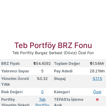
Teb Portföy BRZ Fonu
Teb Portföy Burgaz Serbest (Dövi̇z) Özel Fon
BRZ Fiyatı
54.4092
Toplam Değer
1.54Mr
Yatırımcı Sayısı
5
Pay Adedi
28.21Mn
Yönetim Ücreti
%0.32
Stopaj
%17.5
Yıllık
Risk Değeri
0
Kategori
Özel
Portföy
Teb
TEFAS'ta İşleme
Yönetim Şirketi
Portföy
Açık