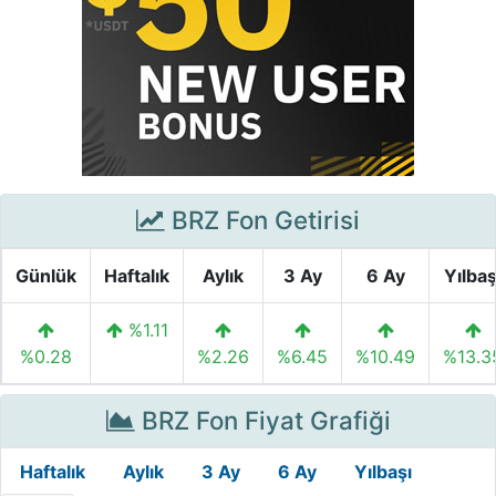
BRZ Fon Getirisi
Günlük
Haftalık
Aylık
3 Ay
6 Ay
Yılbaş
%1.11
%0.28
%2.26
%6.45
%10.49
%13.3
BRZ Fon Fiyat Grafiği
Haftalık
Aylık
3 Ay
6 Ay
Yılbaşı