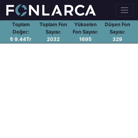
Toplam
Toplam Fon
Yükselen
Düşen Fon
Değer:
Sayısı:
Fon Sayısı:
Sayısı:
9.44Tr
2032
1695
329