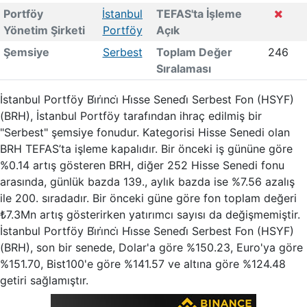
Portföy
İstanbul
TEFAS'ta İşleme
Yönetim Şirketi
Portföy
Açık
Şemsiye
Serbest
Toplam Değer
246
Sıralaması
İstanbul Portföy Bi̇ri̇nci̇ Hi̇sse Senedi̇ Serbest Fon (HSYF)
(BRH), İstanbul Portföy tarafından ihraç edilmiş bir
"Serbest" şemsiye fonudur. Kategorisi Hisse Senedi olan
BRH TEFAS’ta işleme kapalıdır. Bir önceki iş gününe göre
%0.14 artış gösteren BRH, diğer 252 Hisse Senedi fonu
arasında, günlük bazda 139., aylık bazda ise %7.56 azalış
ile 200. sıradadır. Bir önceki güne göre fon toplam değeri
₺7.3Mn artış gösterirken yatırımcı sayısı da değişmemiştir.
İstanbul Portföy Bi̇ri̇nci̇ Hi̇sse Senedi̇ Serbest Fon (HSYF)
(BRH), son bir senede, Dolar'a göre %150.23, Euro'ya göre
%151.70, Bist100'e göre %141.57 ve altına göre %124.48
getiri sağlamıştır.