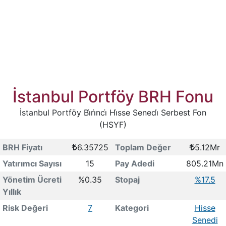
İstanbul Portföy BRH Fonu
İstanbul Portföy Bi̇ri̇nci̇ Hi̇sse Senedi̇ Serbest Fon
(HSYF)
BRH Fiyatı
6.35725
Toplam Değer
5.12Mr
Yatırımcı Sayısı
15
Pay Adedi
805.21Mn
Yönetim Ücreti
%0.35
Stopaj
%17.5
Yıllık
Risk Değeri
7
Kategori
Hisse
Senedi