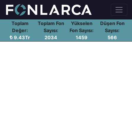
Toplam
Toplam Fon
Yükselen
Düşen Fon
Değer:
Sayısı:
Fon Sayısı:
Sayısı:
9.43Tr
2034
1459
566