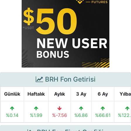
BRH Fon Getirisi
Günlük
Haftalık
Aylık
3 Ay
6 Ay
Yılba
%0.14
%1.99
%-7.56
%6.86
%66.61
%122