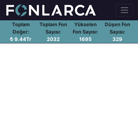
Toplam
Toplam Fon
Yükselen
Düşen Fon
Değer:
Sayısı:
Fon Sayısı:
Sayısı:
9.44Tr
2032
1695
329