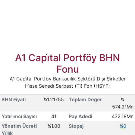
A1 Capi̇tal Portföy BHN
Fonu
A1 Capi̇tal Portföy Bankacılık Sektörü Dışı Şi̇rketler
Hi̇sse Senedi̇ Serbest (Tl) Fon (HSYF)
BHN Fiyatı
1.21755
Toplam Değer
574.91Mn
Yatırımcı Sayısı
41
Pay Adedi
472.18Mn
Yönetim Ücreti
%1.00
Stopaj
%0
Yıllık