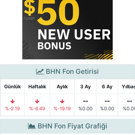
BHN Fon Getirisi
Günlük
Haftalık
Aylık
3 Ay
6 Ay
Yılba
%-2.19
%-6.49
%-19.19
%0.00
%0.00
%0.0
BHN Fon Fiyat Grafiği