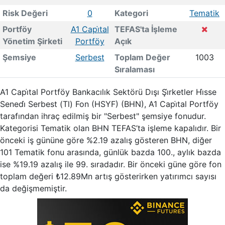
Risk Değeri
0
Kategori
Tematik
Portföy
A1 Capi̇tal
TEFAS'ta İşleme
Yönetim Şirketi
Portföy
Açık
Şemsiye
Serbest
Toplam Değer
1003
Sıralaması
A1 Capi̇tal Portföy Bankacılık Sektörü Dışı Şi̇rketler Hi̇sse
Senedi̇ Serbest (Tl) Fon (HSYF) (BHN), A1 Capi̇tal Portföy
tarafından ihraç edilmiş bir "Serbest" şemsiye fonudur.
Kategorisi Tematik olan BHN TEFAS’ta işleme kapalıdır. Bir
önceki iş gününe göre %2.19 azalış gösteren BHN, diğer
101 Tematik fonu arasında, günlük bazda 100., aylık bazda
ise %19.19 azalış ile 99. sıradadır. Bir önceki güne göre fon
toplam değeri ₺12.89Mn artış gösterirken yatırımcı sayısı
da değişmemiştir.