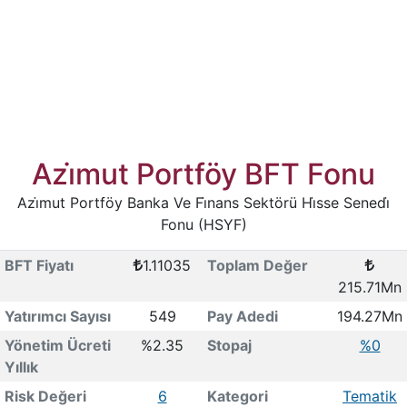
Azi̇mut Portföy BFT Fonu
Azi̇mut Portföy Banka Ve Fi̇nans Sektörü Hi̇sse Senedi̇
Fonu (HSYF)
BFT Fiyatı
1.11035
Toplam Değer
215.71Mn
Yatırımcı Sayısı
549
Pay Adedi
194.27Mn
Yönetim Ücreti
%2.35
Stopaj
%0
Yıllık
Risk Değeri
6
Kategori
Tematik