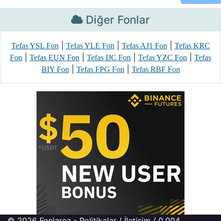
Diğer Fonlar
|
|
|
Tefas YSL Fon
Tefas YLE Fon
Tefas AJ1 Fon
Tefas KRC
|
|
|
|
Fon
Tefas EUN Fon
Tefas IJC Fon
Tefas YZC Fon
Tefas
|
|
BIY Fon
Tefas FPG Fon
Tefas RBF Fon
© 2026
Fonlarca
-
Politikalar
/
İletişim
/ 0.004