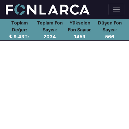
Toplam
Toplam Fon
Yükselen
Düşen Fon
Değer:
Sayısı:
Fon Sayısı:
Sayısı:
9.43Tr
2034
1459
566