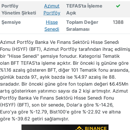
Portföy
Azi̇mut
TEFAS'ta İşleme
Yönetim Şirketi
Portföy
Açık
Şemsiye
Hisse
Toplam Değer
1388
Senedi
Sıralaması
Azi̇mut Portföy Banka Ve Fi̇nans Sektörü Hi̇sse Senedi̇
Fonu (HSYF) (BFT), Azi̇mut Portföy tarafından ihraç edilmiş
bir "Hisse Senedi" şemsiye fonudur. Kategorisi Tematik
olan BFT TEFAS’ta işleme açıktır. Bir önceki iş gününe göre
%1.16 azalış gösteren BFT, diğer 101 Tematik fonu arasında,
günlük bazda 97., aylık bazda ise %4.97 azalış ile 88.
sıradadır. Bir önceki güne göre fon toplam değeri ₺6.45Mn
artış gösterirken yatırımcı sayısı da 2 kişi artmıştır. Azi̇mut
Portföy Banka Ve Fi̇nans Sektörü Hi̇sse Senedi̇ Fonu
(HSYF) (BFT), son bir senede, Dolar'a göre %-14.26,
Euro'ya göre %-12.79, Bist100'e göre %-22.92 ve altına
göre %-39.62 getiri sağlamıştır.