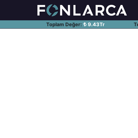
Toplam Değer:
9.43Tr
T