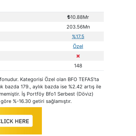
10.88Mr
203.56Mn
%17.5
Özel
148
e fonudur. Kategorisi Özel olan BFO TEFAS’ta
k bazda 179., aylık bazda ise %2.42 artış ile
memiştir. İş Portföy Bfo1 Serbest (Dövi̇z)
göre %-16.30 getiri sağlamıştır.