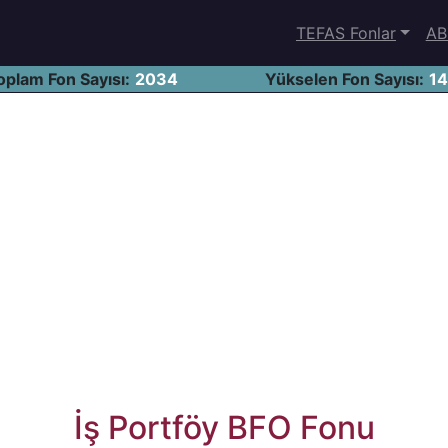
TEFAS Fonlar
AB
oplam Fon Sayısı:
2034
Yükselen Fon Sayısı:
1
İş Portföy BFO Fonu