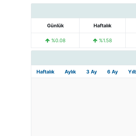
Günlük
Haftalık
%0.08
%1.58
Haftalık
Aylık
3 Ay
6 Ay
Yıl