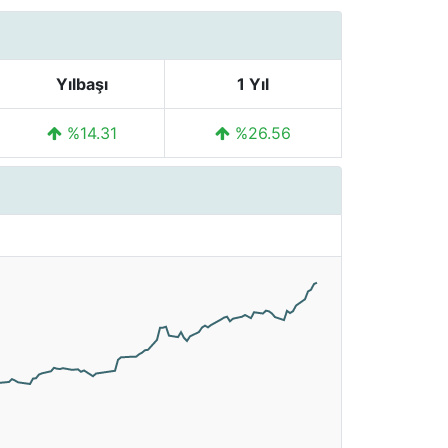
Yılbaşı
1 Yıl
%14.31
%26.56