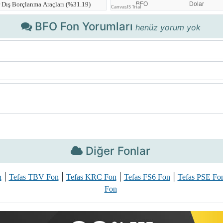
BFO Fon Yorumları
henüz yorum yok
Diğer Fonlar
|
|
|
|
n
Tefas TBV Fon
Tefas KRC Fon
Tefas FS6 Fon
Tefas PSE Fo
Fon