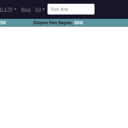
D ETF
Blog
Dil
459
Düşen Fon Sayısı:
566