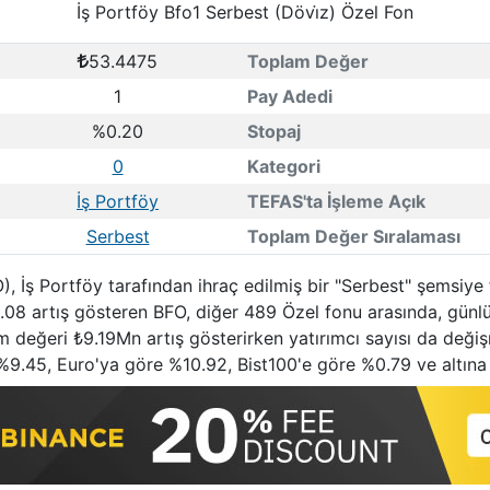
İş Portföy Bfo1 Serbest (Dövi̇z) Özel Fon
53.4475
Toplam Değer
1
Pay Adedi
%0.20
Stopaj
0
Kategori
İş Portföy
TEFAS'ta İşleme Açık
Serbest
Toplam Değer Sıralaması
), İş Portföy tarafından ihraç edilmiş bir "Serbest" şemsiy
.08 artış gösteren BFO, diğer 489 Özel fonu arasında, günlü
m değeri ₺9.19Mn artış gösterirken yatırımcı sayısı da değiş
%9.45, Euro'ya göre %10.92, Bist100'e göre %0.79 ve altına 