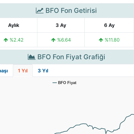
BFO Fon Getirisi
Aylık
3 Ay
6 Ay
%2.42
%6.64
%11.80
BFO Fon Fiyat Grafiği
başı
1 Yıl
3 Yıl