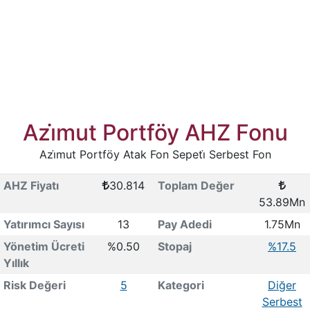
Azi̇mut Portföy AHZ Fonu
Azi̇mut Portföy Atak Fon Sepeti̇ Serbest Fon
AHZ Fiyatı
30.814
Toplam Değer
53.89Mn
Yatırımcı Sayısı
13
Pay Adedi
1.75Mn
Yönetim Ücreti
%0.50
Stopaj
%17.5
Yıllık
Risk Değeri
5
Kategori
Diğer
Serbest