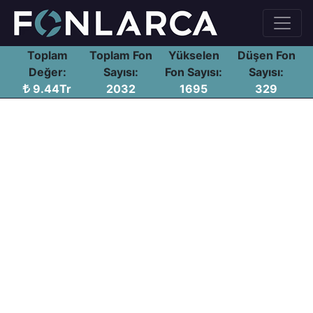
Toplam
Toplam Fon
Yükselen
Düşen Fon
Değer:
Sayısı:
Fon Sayısı:
Sayısı:
9.44Tr
2032
1695
329