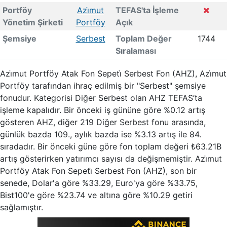
Portföy
Azi̇mut
TEFAS'ta İşleme
Yönetim Şirketi
Portföy
Açık
Şemsiye
Serbest
Toplam Değer
1744
Sıralaması
Azi̇mut Portföy Atak Fon Sepeti̇ Serbest Fon (AHZ), Azi̇mut
Portföy tarafından ihraç edilmiş bir "Serbest" şemsiye
fonudur. Kategorisi Diğer Serbest olan AHZ TEFAS’ta
işleme kapalıdır. Bir önceki iş gününe göre %0.12 artış
gösteren AHZ, diğer 219 Diğer Serbest fonu arasında,
günlük bazda 109., aylık bazda ise %3.13 artış ile 84.
sıradadır. Bir önceki güne göre fon toplam değeri ₺63.21B
artış gösterirken yatırımcı sayısı da değişmemiştir. Azi̇mut
Portföy Atak Fon Sepeti̇ Serbest Fon (AHZ), son bir
senede, Dolar'a göre %33.29, Euro'ya göre %33.75,
Bist100'e göre %23.74 ve altına göre %10.29 getiri
sağlamıştır.