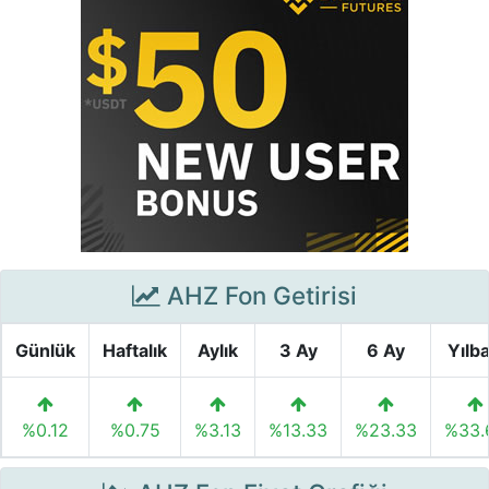
AHZ Fon Getirisi
Günlük
Haftalık
Aylık
3 Ay
6 Ay
Yılba
%0.12
%0.75
%3.13
%13.33
%23.33
%33.