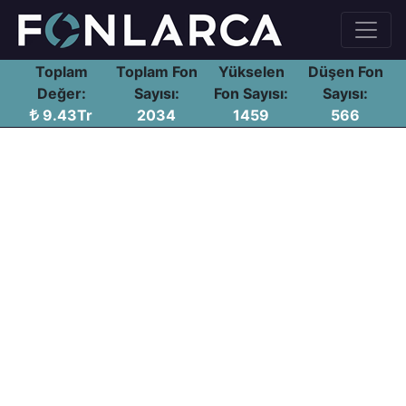
Toplam
Toplam Fon
Yükselen
Düşen Fon
Değer:
Sayısı:
Fon Sayısı:
Sayısı:
9.43Tr
2034
1459
566