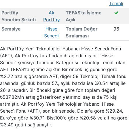
Temalı
Portföy
Ak
TEFAS'ta İşleme
Yönetim Şirketi
Portföy
Açık
Şemsiye
Hisse
Toplam Değer
96
Senedi
Sıralaması
Ak Portföy Yeni̇ Teknoloji̇ler Yabancı Hi̇sse Senedi̇ Fonu
(AFT), Ak Portföy tarafından ihraç edilmiş bir "Hisse
Senedi" şemsiye fonudur. Kategorisi Teknoloji Temalı olan
AFT TEFAS’ta işleme açıktır. Bir önceki iş gününe göre
%2.72 azalış gösteren AFT, diğer 59 Teknoloji Temalı fonu
arasında, günlük bazda 57., aylık bazda ise %0.54 artış ile
26. sıradadır. Bir önceki güne göre fon toplam değeri
₺537.82Mn artış gösterirken yatırımcı sayısı da 75 kişi
artmıştır. Ak Portföy Yeni̇ Teknoloji̇ler Yabancı Hi̇sse
Senedi̇ Fonu (AFT), son bir senede, Dolar'a göre %29.24,
Euro'ya göre %30.71, Bist100'e göre %20.58 ve altına göre
%3.49 getiri sağlamıştır.