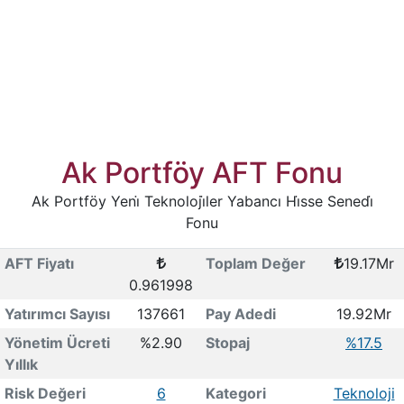
Ak Portföy AFT Fonu
Ak Portföy Yeni̇ Teknoloji̇ler Yabancı Hi̇sse Senedi̇
Fonu
AFT Fiyatı
Toplam Değer
19.17Mr
0.961998
Yatırımcı Sayısı
137661
Pay Adedi
19.92Mr
Yönetim Ücreti
%2.90
Stopaj
%17.5
Yıllık
Risk Değeri
6
Kategori
Teknoloji