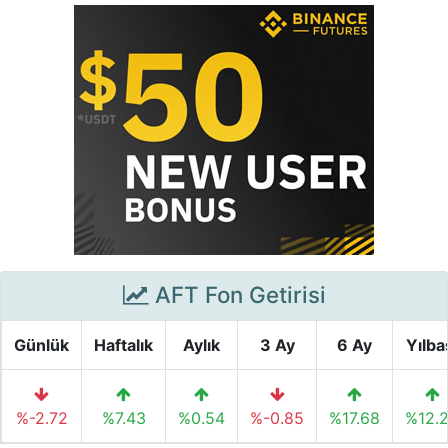
AFT Fon Getirisi
Günlük
Haftalık
Aylık
3 Ay
6 Ay
Yılba
%-2.72
%7.43
%0.54
%-0.85
%17.68
%12.