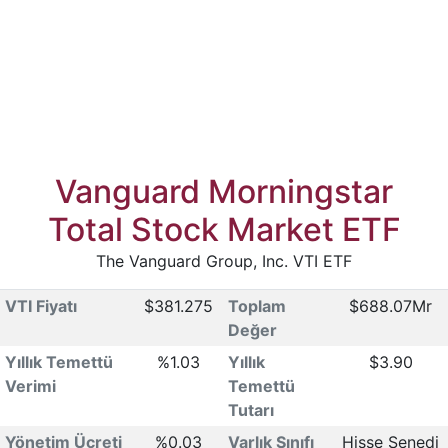
Vanguard Morningstar
Total Stock Market ETF
The Vanguard Group, Inc. VTI ETF
VTI Fiyatı
$381.275
Toplam
$688.07Mr
Değer
Yıllık Temettü
%1.03
Yıllık
$3.90
Verimi
Temettü
Tutarı
Yönetim Ücreti
%0.03
Varlık Sınıfı
Hisse Senedi