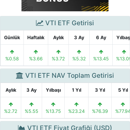
VTI ETF Getirisi
Günlük
Haftalık
Aylık
3 Ay
6 Ay
Yılbaş
%0.58
%3.66
%3.72
%5.32
%13.45
%13.0
VTI ETF NAV Toplam Getirisi
Aylık
3 Ay
Yılbaşı
1 Yıl
3 Yıl
5 Yıl
%2.72
%5.55
%13.75
%23.24
%76.39
%77.9
VTI ETF Fiyat Grafiği (USD)