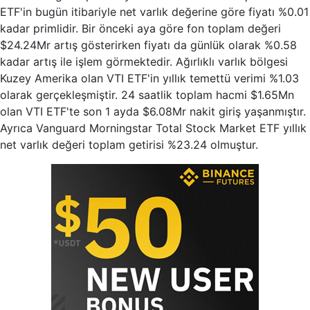
ETF'in bugün itibariyle net varlık değerine göre fiyatı %0.01
kadar primlidir. Bir önceki aya göre fon toplam değeri
$24.24Mr artış gösterirken fiyatı da günlük olarak %0.58
kadar artış ile işlem görmektedir. Ağırlıklı varlık bölgesi
Kuzey Amerika olan VTI ETF'in yıllık temettü verimi %1.03
olarak gerçekleşmiştir. 24 saatlik toplam hacmi $1.65Mn
olan VTI ETF'te son 1 ayda $6.08Mr nakit giriş yaşanmıştır.
Ayrıca Vanguard Morningstar Total Stock Market ETF yıllık
net varlık değeri toplam getirisi %23.24 olmuştur.