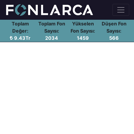
Toplam
Toplam Fon
Yükselen
Düşen Fon
Değer:
Sayısı:
Fon Sayısı:
Sayısı:
9.43Tr
2034
1459
566