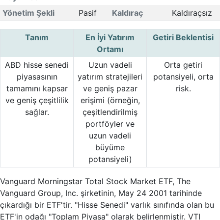
Yönetim Şekli
Pasif
Kaldıraç
Kaldıraçsız
Tanım
En İyi Yatırım
Getiri Beklentisi
Ortamı
ABD hisse senedi
Uzun vadeli
Orta getiri
piyasasının
yatırım stratejileri
potansiyeli, orta
tamamını kapsar
ve geniş pazar
risk.
ve geniş çeşitlilik
erişimi (örneğin,
sağlar.
çeşitlendirilmiş
portföyler ve
uzun vadeli
büyüme
potansiyeli)
Vanguard Morningstar Total Stock Market ETF, The
Vanguard Group, Inc. şirketinin, May 24 2001 tarihinde
çıkardığı bir ETF'tir. "Hisse Senedi" varlık sınıfında olan bu
ETF'in odağı "Toplam Piyasa" olarak belirlenmiştir. VTI