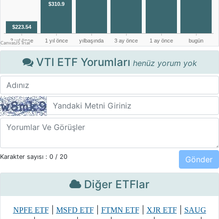
VTI ETF Yorumları
henüz yorum yok
Karakter sayısı :
0
/ 20
Diğer ETFlar
|
|
|
|
NPFE ETF
MSFD ETF
FTMN ETF
XJR ETF
SAUG