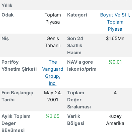
Yıllık
Odak
Toplam
Kategori
Boyut Ve Stil,
Piyasa
Toplam
Piyasa
Niş
Geniş
Son 24
$1.65Mn
Tabanlı
Saatlik
Hacim
Portföy
The
NAV'a gore
%0.01
Yönetim Şirketi
Vanguard
iskonto/prim
Group,
Inc.
Fon Başlangıç
May 24,
Toplam
4
Tarihi
2001
Değer
Sıralaması
Aylık Toplam
%3.65
Varlık
Kuzey
Deger
Bölgesi
Amerika
Büyümesi