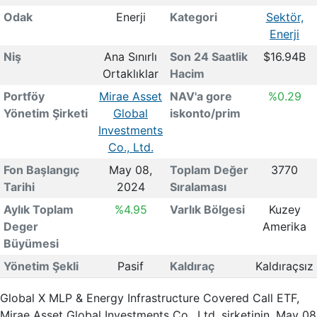
Odak
Enerji
Kategori
Sektör,
Enerji
Niş
Ana Sınırlı
Son 24 Saatlik
$16.94B
Ortaklıklar
Hacim
Portföy
Mirae Asset
NAV'a gore
%0.29
Yönetim Şirketi
Global
iskonto/prim
Investments
Co., Ltd.
Fon Başlangıç
May 08,
Toplam Değer
3770
Tarihi
2024
Sıralaması
Aylık Toplam
%4.95
Varlık Bölgesi
Kuzey
Deger
Amerika
Büyümesi
Yönetim Şekli
Pasif
Kaldıraç
Kaldıraçsız
Global X MLP & Energy Infrastructure Covered Call ETF,
Mirae Asset Global Investments Co., Ltd. şirketinin, May 08