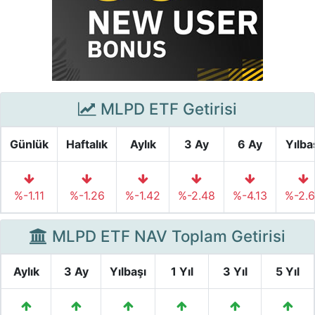
MLPD ETF Getirisi
Günlük
Haftalık
Aylık
3 Ay
6 Ay
Yılba
%-1.11
%-1.26
%-1.42
%-2.48
%-4.13
%-2.
MLPD ETF NAV Toplam Getirisi
Aylık
3 Ay
Yılbaşı
1 Yıl
3 Yıl
5 Yıl