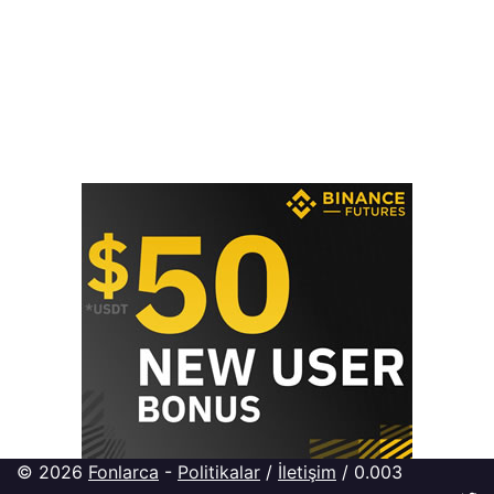
© 2026
Fonlarca
-
Politikalar
/
İletişim
/ 0.003