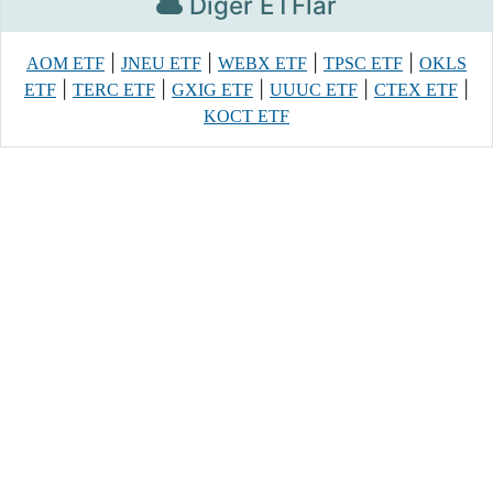
Diğer ETFlar
|
|
|
|
AOM ETF
JNEU ETF
WEBX ETF
TPSC ETF
OKLS
|
|
|
|
|
ETF
TERC ETF
GXIG ETF
UUUC ETF
CTEX ETF
KOCT ETF