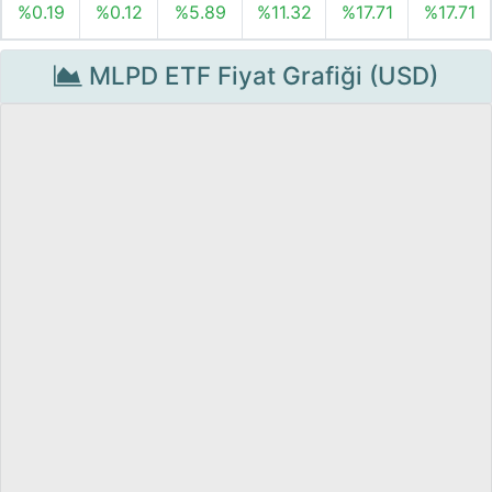
%0.19
%0.12
%5.89
%11.32
%17.71
%17.71
MLPD ETF Fiyat Grafiği (USD)