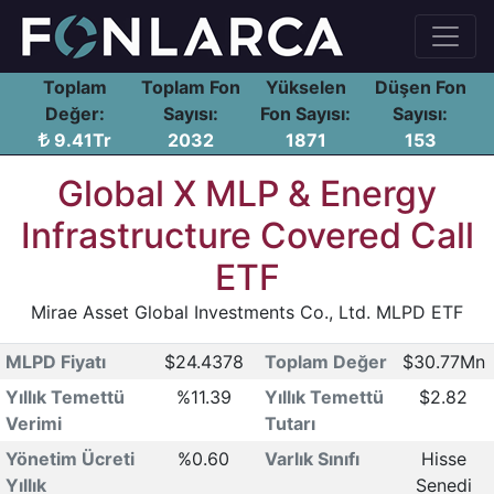
Toplam
Toplam Fon
Yükselen
Düşen Fon
Değer:
Sayısı:
Fon Sayısı:
Sayısı:
9.41Tr
2032
1871
153
Global X MLP & Energy
Infrastructure Covered Call
ETF
Mirae Asset Global Investments Co., Ltd. MLPD ETF
MLPD Fiyatı
$24.4378
Toplam Değer
$30.77Mn
Yıllık Temettü
%11.39
Yıllık Temettü
$2.82
Verimi
Tutarı
Yönetim Ücreti
%0.60
Varlık Sınıfı
Hisse
Yıllık
Senedi