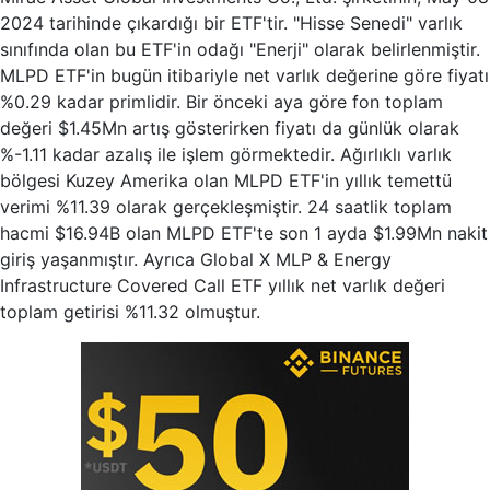
2024 tarihinde çıkardığı bir ETF'tir. "Hisse Senedi" varlık
sınıfında olan bu ETF'in odağı "Enerji" olarak belirlenmiştir.
MLPD ETF'in bugün itibariyle net varlık değerine göre fiyatı
%0.29 kadar primlidir. Bir önceki aya göre fon toplam
değeri $1.45Mn artış gösterirken fiyatı da günlük olarak
%-1.11 kadar azalış ile işlem görmektedir. Ağırlıklı varlık
bölgesi Kuzey Amerika olan MLPD ETF'in yıllık temettü
verimi %11.39 olarak gerçekleşmiştir. 24 saatlik toplam
hacmi $16.94B olan MLPD ETF'te son 1 ayda $1.99Mn nakit
giriş yaşanmıştır. Ayrıca Global X MLP & Energy
Infrastructure Covered Call ETF yıllık net varlık değeri
toplam getirisi %11.32 olmuştur.