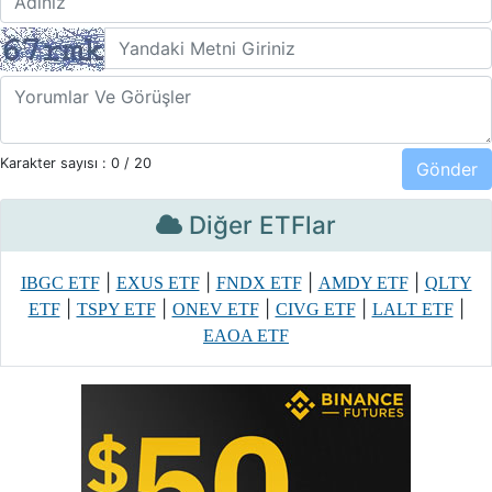
Karakter sayısı :
0
/ 20
Diğer ETFlar
|
|
|
|
IBGC ETF
EXUS ETF
FNDX ETF
AMDY ETF
QLTY
|
|
|
|
|
ETF
TSPY ETF
ONEV ETF
CIVG ETF
LALT ETF
EAOA ETF