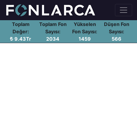
Toplam
Toplam Fon
Yükselen
Düşen Fon
Değer:
Sayısı:
Fon Sayısı:
Sayısı:
9.43Tr
2034
1459
566