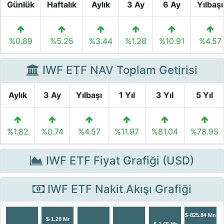
Günlük
Haftalık
Aylık
3 Ay
6 Ay
Yılbaşı
%0.89
%5.25
%3.44
%1.28
%10.91
%4.57
IWF ETF NAV Toplam Getirisi
Aylık
3 Ay
Yılbaşı
1 Yıl
3 Yıl
5 Yıl
%1.82
%0.74
%4.57
%11.97
%81.04
%78.95
IWF ETF Fiyat Grafiği (USD)
IWF ETF Nakit Akışı Grafiği