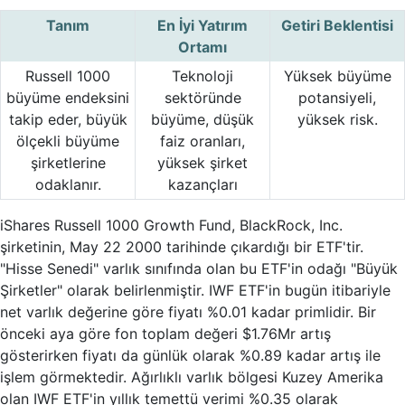
Tanım
En İyi Yatırım
Getiri Beklentisi
Ortamı
Russell 1000
Teknoloji
Yüksek büyüme
büyüme endeksini
sektöründe
potansiyeli,
takip eder, büyük
büyüme, düşük
yüksek risk.
ölçekli büyüme
faiz oranları,
şirketlerine
yüksek şirket
odaklanır.
kazançları
iShares Russell 1000 Growth Fund, BlackRock, Inc.
şirketinin, May 22 2000 tarihinde çıkardığı bir ETF'tir.
"Hisse Senedi" varlık sınıfında olan bu ETF'in odağı "Büyük
Şirketler" olarak belirlenmiştir. IWF ETF'in bugün itibariyle
net varlık değerine göre fiyatı %0.01 kadar primlidir. Bir
önceki aya göre fon toplam değeri $1.76Mr artış
gösterirken fiyatı da günlük olarak %0.89 kadar artış ile
işlem görmektedir. Ağırlıklı varlık bölgesi Kuzey Amerika
olan IWF ETF'in yıllık temettü verimi %0.35 olarak