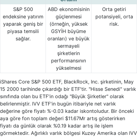
S&P 500
ABD ekonomisinin
Orta getiri
endeksine yatırım
güçlenmesi
potansiyeli, orta
yaparak geniş bir
(örneğin, yüksek
risk.
piyasa temsili
GSYİH büyüme
sağlar.
oranları) ve büyük
sermayeli
şirketlerin
performansının
yükselmesi
iShares Core S&P 500 ETF, BlackRock, Inc. şirketinin, May
15 2000 tarihinde çıkardığı bir ETF'tir. "Hisse Senedi" varlık
sınıfında olan bu ETF'in odağı "Büyük Şirketler" olarak
belirlenmiştir. IVV ETF'in bugün itibariyle net varlık
değerine göre fiyatı %-0.03 kadar iskontoludur. Bir önceki
aya göre fon toplam değeri $11.67Mr artış gösterirken
fiyatı da günlük olarak %0.19 kadar artış ile işlem
görmektedir. Ağırlıklı varlık bölgesi Kuzey Amerika olan IVV