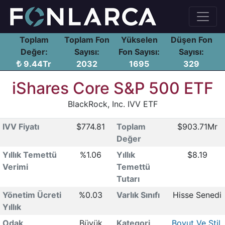
Toplam
Toplam Fon
Yükselen
Düşen Fon
Değer:
Sayısı:
Fon Sayısı:
Sayısı:
9.44Tr
2032
1695
329
iShares Core S&P 500 ETF
BlackRock, Inc. IVV ETF
IVV Fiyatı
$774.81
Toplam
$903.71Mr
Değer
Yıllık Temettü
%1.06
Yıllık
$8.19
Verimi
Temettü
Tutarı
Yönetim Ücreti
%0.03
Varlık Sınıfı
Hisse Senedi
Yıllık
Odak
Büyük
Kategori
Boyut Ve Stil,