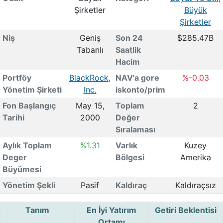
Şirketler
Büyük
Şirketler
Niş
Geniş
Son 24
$285.47B
Tabanlı
Saatlik
Hacim
Portföy
BlackRock,
NAV'a gore
%-0.03
Yönetim Şirketi
Inc.
iskonto/prim
Fon Başlangıç
May 15,
Toplam
2
Tarihi
2000
Değer
Sıralaması
Aylık Toplam
%1.31
Varlık
Kuzey
Deger
Bölgesi
Amerika
Büyümesi
Yönetim Şekli
Pasif
Kaldıraç
Kaldıraçsız
Tanım
En İyi Yatırım
Getiri Beklentisi
Ortamı