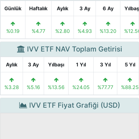
Günlük
Haftalık
Aylık
3 Ay
6 Ay
Yılbaş
%0.19
%4.77
%2.80
%4.93
%13.20
%12.5
IVV ETF NAV Toplam Getirisi
Aylık
3 Ay
Yılbaşı
1 Yıl
3 Yıl
5 Yıl
%3.28
%5.16
%13.56
%24.05
%77.77
%88.25
IVV ETF Fiyat Grafiği (USD)