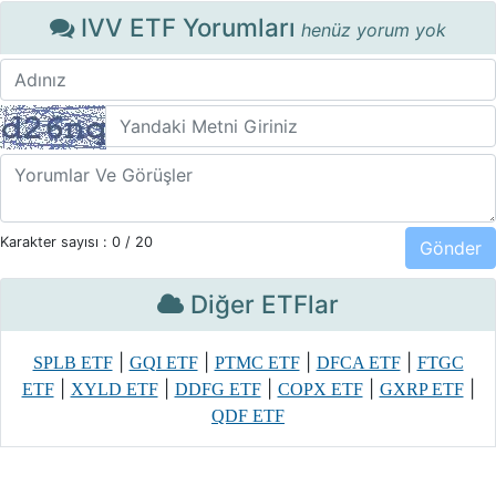
IVV ETF Yorumları
henüz yorum yok
Karakter sayısı :
0
/ 20
Diğer ETFlar
|
|
|
|
SPLB ETF
GQI ETF
PTMC ETF
DFCA ETF
FTGC
|
|
|
|
|
ETF
XYLD ETF
DDFG ETF
COPX ETF
GXRP ETF
QDF ETF