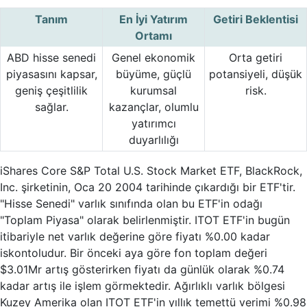
Tanım
En İyi Yatırım
Getiri Beklentisi
Ortamı
ABD hisse senedi
Genel ekonomik
Orta getiri
piyasasını kapsar,
büyüme, güçlü
potansiyeli, düşük
geniş çeşitlilik
kurumsal
risk.
sağlar.
kazançlar, olumlu
yatırımcı
duyarlılığı
iShares Core S&P Total U.S. Stock Market ETF, BlackRock,
Inc. şirketinin, Oca 20 2004 tarihinde çıkardığı bir ETF'tir.
"Hisse Senedi" varlık sınıfında olan bu ETF'in odağı
"Toplam Piyasa" olarak belirlenmiştir. ITOT ETF'in bugün
itibariyle net varlık değerine göre fiyatı %0.00 kadar
iskontoludur. Bir önceki aya göre fon toplam değeri
$3.01Mr artış gösterirken fiyatı da günlük olarak %0.74
kadar artış ile işlem görmektedir. Ağırlıklı varlık bölgesi
Kuzey Amerika olan ITOT ETF'in yıllık temettü verimi %0.98