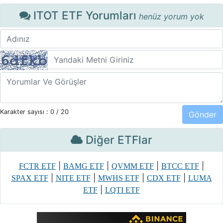
ITOT ETF Yorumları
henüz yorum yok
Karakter sayısı :
0
/ 20
Diğer ETFlar
|
|
|
|
FCTR ETF
BAMG ETF
QVMM ETF
BTCC ETF
|
|
|
|
SPAX ETF
NITE ETF
MWHS ETF
CDX ETF
LUMA
|
ETF
LQTI ETF