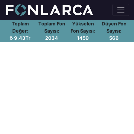
Toplam
Toplam Fon
Yükselen
Düşen Fon
Değer:
Sayısı:
Fon Sayısı:
Sayısı:
9.43Tr
2034
1459
566