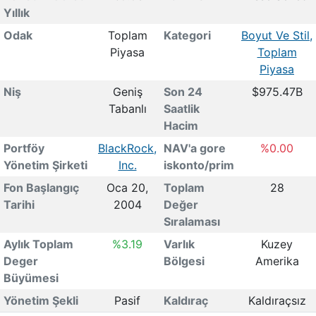
Yıllık
Odak
Toplam
Kategori
Boyut Ve Stil,
Piyasa
Toplam
Piyasa
Niş
Geniş
Son 24
$975.47B
Tabanlı
Saatlik
Hacim
Portföy
BlackRock,
NAV'a gore
%0.00
Yönetim Şirketi
Inc.
iskonto/prim
Fon Başlangıç
Oca 20,
Toplam
28
Tarihi
2004
Değer
Sıralaması
Aylık Toplam
%3.19
Varlık
Kuzey
Deger
Bölgesi
Amerika
Büyümesi
Yönetim Şekli
Pasif
Kaldıraç
Kaldıraçsız