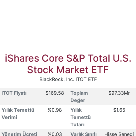
iShares Core S&P Total U.S.
Stock Market ETF
BlackRock, Inc. ITOT ETF
ITOT Fiyatı
$169.58
Toplam
$97.33Mr
Değer
Yıllık Temettü
%0.98
Yıllık
$1.65
Verimi
Temettü
Tutarı
Yönetim Ücreti
%0.03
Varlık Sınıfı
Hisse Senedi