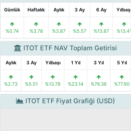
Günlük
Haftalık
Aylık
3 Ay
6 Ay
Yılbaş
%0.74
%3.78
%3.87
%5.57
%13.87
%13.4
ITOT ETF NAV Toplam Getirisi
Aylık
3 Ay
Yılbaşı
1 Yıl
3 Yıl
5 Yıl
%2.73
%5.51
%13.78
%23.14
%76.36
%77.90
ITOT ETF Fiyat Grafiği (USD)