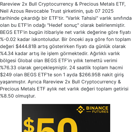
Rareview 2x Bull Cryptocurrency & Precious Metals ETF,
Neil Azous Revocable Trust şirketinin, şub 07 2025
tarihinde çıkardığı bir ETF'tir. "Varlık Tahsisi" varlık sınıfında
olan bu ETF'in odağı "Hedef sonuç" olarak belirlenmiştir.
BEGS ETF'in bugün itibariyle net varlık değerine göre fiyatı
%-0.02 kadar iskontoludur. Bir önceki aya göre fon toplam
değeri $444.81B artış gösterirken fiyatı da günlük olarak
%4.34 kadar artış ile işlem görmektedir. Ağırlıklı varlık
bölgesi Global olan BEGS ETF'in yıllık temettü verimi
%76.33 olarak gerçekleşmiştir. 24 saatlik toplam hacmi
$249 olan BEGS ETF'te son 1 ayda $266.95B nakit giriş
yaşanmıştır. Ayrıca Rareview 2x Bull Cryptocurrency &
Precious Metals ETF aylık net varlık değeri toplam getirisi
%8.50 olmuştur.