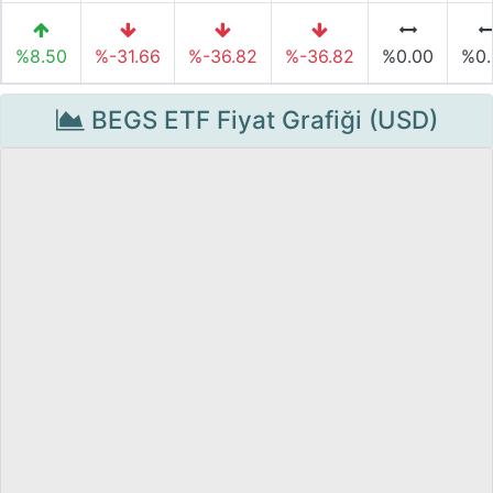
%8.50
%-31.66
%-36.82
%-36.82
%0.00
%0.
BEGS ETF Fiyat Grafiği (USD)