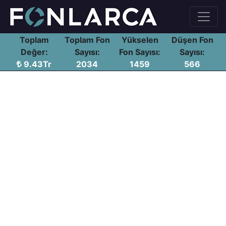
Toplam
Toplam Fon
Yükselen
Düşen Fon
Değer:
Sayısı:
Fon Sayısı:
Sayısı:
9.43Tr
2034
1459
566