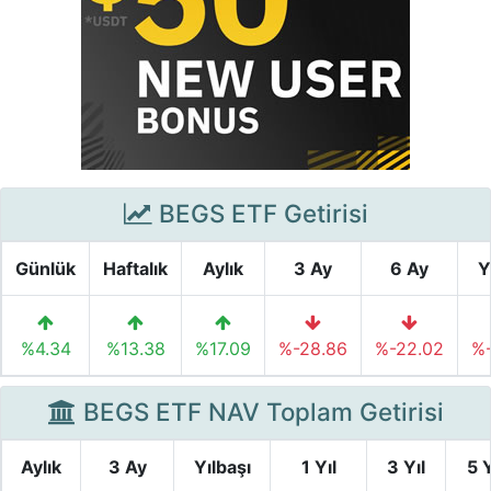
BEGS ETF Getirisi
Günlük
Haftalık
Aylık
3 Ay
6 Ay
Y
%4.34
%13.38
%17.09
%-28.86
%-22.02
%-
BEGS ETF NAV Toplam Getirisi
Aylık
3 Ay
Yılbaşı
1 Yıl
3 Yıl
5 Y