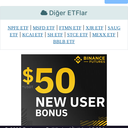
Diğer ETFlar
|
|
|
|
NPFE ETF
MSFD ETF
FTMN ETF
XJR ETF
SAUG
|
|
|
|
|
ETF
KCAI ETF
SH ETF
STCE ETF
MEXX ETF
BBLB ETF