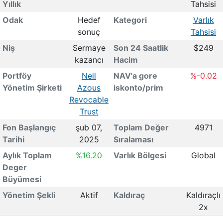
Yıllık
Tahsisi
Odak
Hedef
Kategori
Varlık
sonuç
Tahsisi
Niş
Sermaye
Son 24 Saatlik
$249
kazancı
Hacim
Portföy
Neil
NAV'a gore
%-0.02
Yönetim Şirketi
Azous
iskonto/prim
Revocable
Trust
Fon Başlangıç
şub 07,
Toplam Değer
4971
Tarihi
2025
Sıralaması
Aylık Toplam
%16.20
Varlık Bölgesi
Global
Deger
Büyümesi
Yönetim Şekli
Aktif
Kaldıraç
Kaldıraçlı
2x